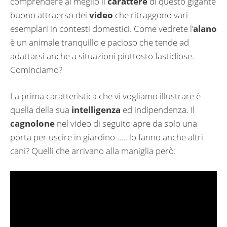
comprendere al meglio il
carattere
di questo gigante
buono attraerso dei
video
che ritraggono vari
esemplari in contesti domestici. Come vedrete l’
alano
è un animale tranquillo e pacioso che tende ad
adattarsi anche a situazioni piuttosto fastidiose.
Cominciamo?
La prima caratteristica che vi vogliamo illustrare è
quella della sua
intelligenza
ed indipendenza. Il
cagnolone
nel video di seguito apre da solo una
porta per uscire in giardino ….. lo fanno anche altri
cani? Quelli che arrivano alla maniglia però: