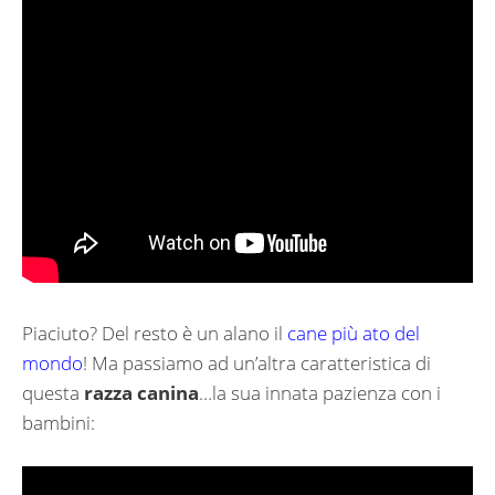
Piaciuto? Del resto è un alano il
cane più ato del
mondo
! Ma passiamo ad un’altra caratteristica di
questa
razza canina
…la sua innata pazienza con i
bambini: