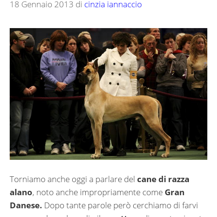
18 Gennaio 2013
di
cinzia iannaccio
Torniamo anche oggi a parlare del
cane di razza
alano
, noto anche impropriamente come
Gran
Danese.
Dopo tante parole però cerchiamo di farvi