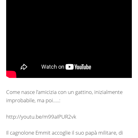
Come nasce l’amicizia con un gattino, inizialmente
improbabile, ma poi…..:
http://youtu.be/m99aIPUR2vk
Il cagnolone Emmit accoglie il suo papà militare, di