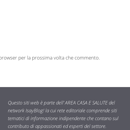
o browser per la prossima volta che commento.
Questo siti web è parte dell’ AREA CASA E SALUTE del
network IsayBlog! la cui rete editoriale comprende siti
tematici di informazione indipendente che contano sul
contributo di appassionati ed esperti del settore.