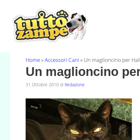
Vai
al
contenuto
Home
»
Accessori Cani
»
Un maglioncino per Ha
Un maglioncino pe
31 Ottobre 2010
di
Redazione