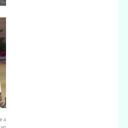
e a
ran