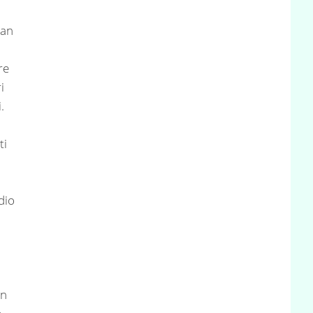
ran
re
i
.
ti
dio
in