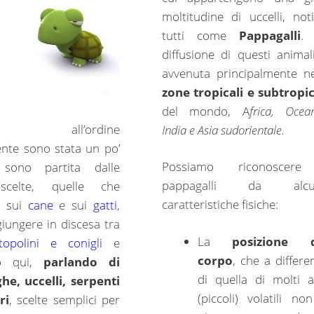
moltitudine di uccelli, not
tutti come
Pappagalli
.
diffusione di questi animal
avvenuta principalmente ne
zone tropicali e subtropic
del mondo, A
frica, Ocean
rdo all’ordine
India e Asia sudorientale.
nte sono stata un po’
Possiamo riconoscere
 sono partita dalle
pappagalli da alcu
scelte, quelle che
caratteristiche fisiche:
o sui
cane
e sui
gatti
,
giungere in discesa tra
La
posizione d
 topolini e conigli
e
corpo
, che a differe
do qui,
parlando di
di quella di molti al
he, uccelli, serpenti
(piccoli) volatili no
ri
, scelte semplici per