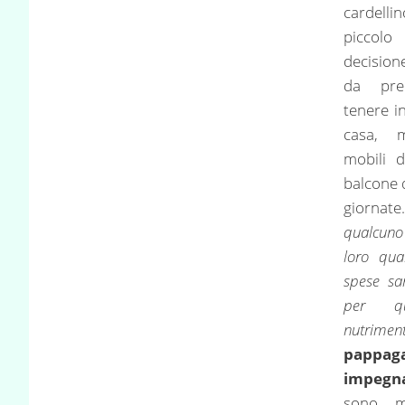
cardell
piccol
decisio
da pre
tenere i
casa, 
mobili 
balcone 
giorna
qualcuno 
loro qua
spese sa
per qu
nutrimen
papp
impegn
sono mo