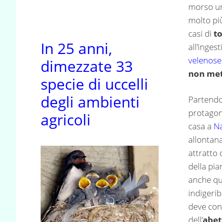
morso un 
molto pi
casi di
to
In 25 anni,
all’inges
velenose
dimezzate 33
non met
specie di uccelli
degli ambienti
Partendo 
protagon
agricoli
casa a
Na
allontana
attratto 
della pia
anche qu
indigerib
deve con
dell’
abet