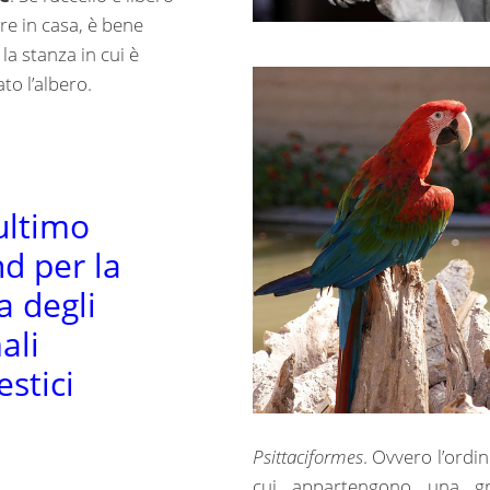
are in casa, è bene
 la stanza in cui è
to l’albero.
 ultimo
d per la
a degli
ali
stici
Psittaciformes
. Ovvero l’ordin
cui appartengono una g