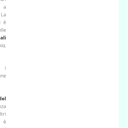
i a
 La
i è
lle
ali
ia,
 i
ne
el
nza
tri
n è