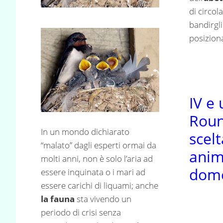
di circol
bandirgli
posiziona
IV e
Roun
In un mondo dichiarato
scelt
“malato” dagli esperti ormai da
anim
molti anni, non è solo l’aria ad
dome
essere inquinata o i mari ad
essere carichi di liquami; anche
la fauna
sta vivendo un
periodo di crisi senza