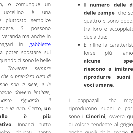
ino, o comunque un
Il
numero delle d
o uccellino è una
delle zampe
, che s
ne piuttosto semplice
quattro e sono oppo
ndere. Si possono
tra loro e accoppiat
n veranda ma anche in
due a due;
magari in
gabbiette
E infine la caratterist
da poter spostare sul
forse più famos
quando ci sono le belle
alcune spec
te.
Troverete sempre
riescono a imitar
che si prenderà cura di
riprodurre suon
ndo non ci siete, e le
voci umane
.
ranno davvero limitate,
anto riguarda il
I pappagalli che meg
to e la cura.
Certo,
un
riproducono suoni e par
agallo è più
sono i
Cinerini
, ovvero que
ativo
. Innanzi tutto
di colore tendente al grigio
lto delicati, tanto
anche quelli della specie