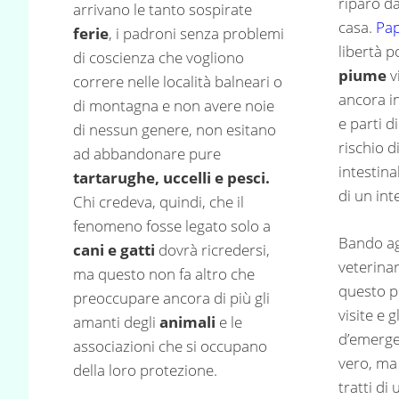
riparo d
arrivano le tanto sospirate
casa.
Pap
ferie
, i padroni senza problemi
libertà p
di coscienza che vogliono
piume
v
correre nelle località balneari o
ancora i
di montagna e non avere noie
e parti di
di nessun genere, non esitano
rischio d
ad abbandonare pure
intestin
tartarughe, uccelli e pesci.
di un int
Chi credeva, quindi, che il
fenomeno fosse legato solo a
Bando agl
cani e gatti
dovrà ricredersi,
veterina
ma questo non fa altro che
questo p
preoccupare ancora di più gli
visite e g
amanti degli
animali
e le
d’emerg
associazioni che si occupano
vero, ma
della loro protezione.
tratti di