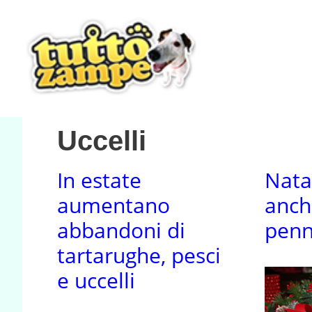
Vai
al
contenuto
Uccelli
In estate
Nata
aumentano
anch
abbandoni di
penn
tartarughe, pesci
e uccelli