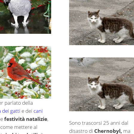
r parlato della
 dei gatti
e dei
cani
le
festività natalizie
,
Sono trascorsi 25 anni dal
come mettere al
disastro di
Chernobyl,
ma