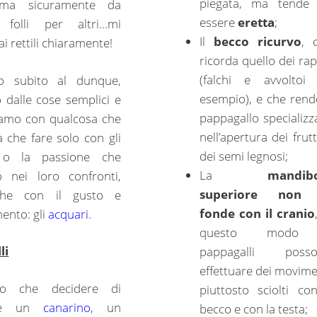
piegata, ma tende
 ma sicuramente da
essere
eretta
;
e folli per altri…mi
Il
becco ricurvo
, 
 ai rettili chiaramente!
ricorda quello dei rap
(falchi e avvoltoi
mo subito al dunque,
esempio), e che rende
 dalle cose semplici e
pappagallo specializz
iamo con qualcosa che
nell’apertura dei frutt
 che fare solo con gli
dei semi legnosi;
 o la passione che
La
mandib
o nei loro confronti,
superiore non 
he con il gusto e
fonde con il cranio
mento: gli
acquari
.
questo modo
li
pappagalli poss
effettuare dei movime
ro che decidere di
piuttosto sciolti con
ere un
canarino
, un
becco e con la testa;