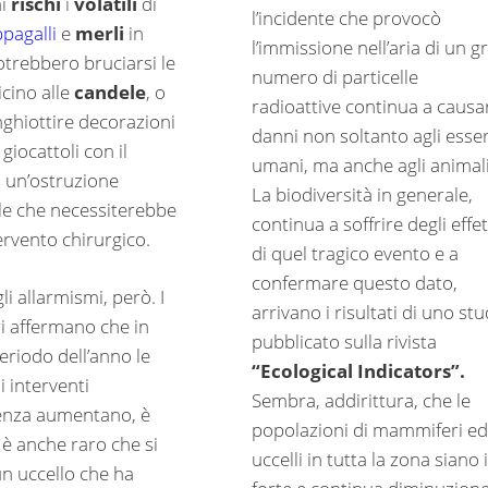
ai
rischi
i
volatili
di
l’incidente che provocò
pagalli
e
merli
in
l’immissione nell’aria di un g
otrebbero bruciarsi le
numero di particelle
icino alle
candele
, o
radioattive continua a causa
nghiottire decorazioni
danni non soltanto agli esser
 giocattoli con il
umani, ma anche agli animali
i un’ostruzione
La biodiversità in generale,
ale che necessiterebbe
continua a soffrire degli effet
ervento chirurgico.
di quel tragico evento e a
confermare questo dato,
i allarmismi, però. I
arrivano i risultati di uno stu
ri affermano che in
pubblicato sulla rivista
eriodo dell’anno le
“Ecological Indicators”.
li interventi
Sembra, addirittura, che le
enza aumentano, è
popolazioni di mammiferi ed
 è anche raro che si
uccelli in tutta la zona siano 
 un uccello che ha