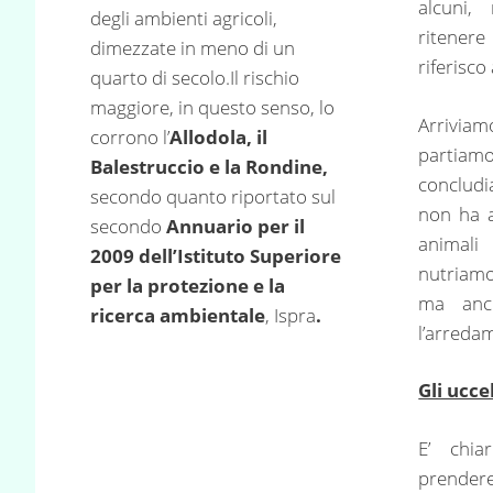
alcuni,
degli ambienti agricoli,
ritener
dimezzate in meno di un
riferisco
quarto di secolo.Il rischio
maggiore, in questo senso, lo
Arrivia
corrono l’
Allodola, il
partiamo
Balestruccio e la Rondine,
conclud
secondo quanto riportato sul
non ha a
secondo
Annuario per il
animali
2009 dell’Istituto Superiore
nutriam
per la protezione e la
ma anc
ricerca ambientale
, Ispra
.
l’arreda
Gli uccel
E’ chia
prend