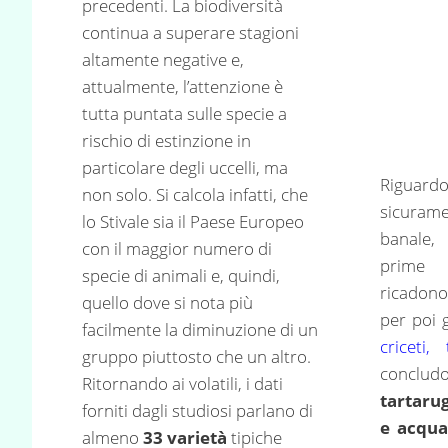
precedenti. La biodiversità
continua a superare stagioni
altamente negative e,
attualmente, l’attenzione è
tutta puntata sulle specie a
rischio di estinzione in
particolare degli uccelli, ma
Rigua
non solo. Si calcola infatti, che
sicurame
lo Stivale sia il Paese Europeo
banale,
con il maggior numero di
prime 
specie di animali e, quindi,
ricadon
quello dove si nota più
per poi 
facilmente la diminuzione di un
criceti,
gruppo piuttosto che un altro.
conclu
Ritornando ai volatili, i dati
tartarug
forniti dagli studiosi parlano di
e acqua
almeno
33 varietà
tipiche