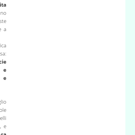
ita
ono
ste
e a
ica
a:
ie
e e
i e
lio
ole
lli
, e
Ara