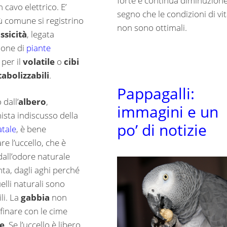
forte e continua diminuzione
cavo elettrico. E’
segno che le condizioni di vi
ù comune si registrino
non sono ottimali.
ssicità
, legata
tione di
piante
per il
volatile
o
cibi
abolizzabili
.
Pappagalli:
dall’
albero
,
immagini e un
ista indiscusso della
po’ di notizie
tale
, è bene
re l’uccello, che è
dall’odore naturale
nta, dagli aghi perché
elli naturali sono
ili. La
gabbia
non
finare con le cime
e
. Se l’uccello è libero