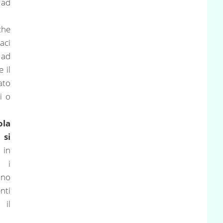
 ad
che
aci
 ad
 il
ato
i o
ola
si
, in
 i
ono
nti
 il