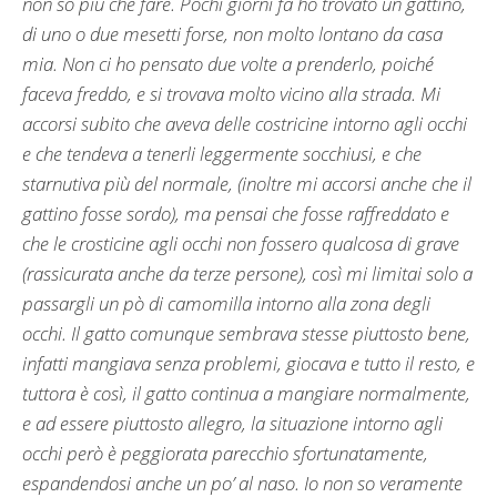
non so più che fare. Pochi giorni fa ho trovato un gattino,
di uno o due mesetti forse, non molto lontano da casa
mia. Non ci ho pensato due volte a prenderlo, poiché
faceva freddo, e si trovava molto vicino alla strada. Mi
accorsi subito che aveva delle costricine intorno agli occhi
e che tendeva a tenerli leggermente socchiusi, e che
starnutiva più del normale, (inoltre mi accorsi anche che il
gattino fosse sordo), ma pensai che fosse raffreddato e
che le crosticine agli occhi non fossero qualcosa di grave
(rassicurata anche da terze persone), così mi limitai solo a
passargli un pò di camomilla intorno alla zona degli
occhi. Il gatto comunque sembrava stesse piuttosto bene,
infatti mangiava senza problemi, giocava e tutto il resto, e
tuttora è così, il gatto continua a mangiare normalmente,
e ad essere piuttosto allegro, la situazione intorno agli
occhi però è peggiorata parecchio sfortunatamente,
espandendosi anche un po’ al naso. Io non so veramente