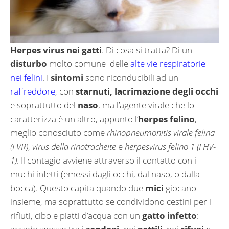
Herpes virus nei gatti
. Di cosa si tratta? Di un
disturbo
molto comune delle
alte vie respiratorie
nei felini
. I
sintomi
sono riconducibili ad un
raffreddore
, con
starnuti, lacrimazione degli occhi
e soprattutto del
naso
, ma l’agente virale che lo
caratterizza è un altro, appunto l’
herpes felino
,
meglio conosciuto come
rhinopneumonitis virale felina
(FVR)
,
virus della rinotracheite
e
herpesvirus felino 1 (FHV-
1)
. Il contagio avviene attraverso il contatto con i
muchi infetti (emessi dagli occhi, dal naso, o dalla
bocca). Questo capita quando due
mici
giocano
insieme, ma soprattutto se condividono cestini per i
rifiuti, cibo e piatti d’acqua con un
gatto infetto
: