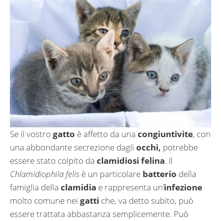
Se il vostro
gatto
è affetto da una
congiuntivite
, con
una abbondante secrezione dagli
occhi,
potrebbe
essere stato colpito da
clamidiosi felina
. Il
Chlamidiophila felis
è un particolare
batterio
della
famiglia della
clamidia
e rappresenta un’
infezione
molto comune nei
gatti
che, va detto subito, può
essere trattata abbastanza semplicemente. Può