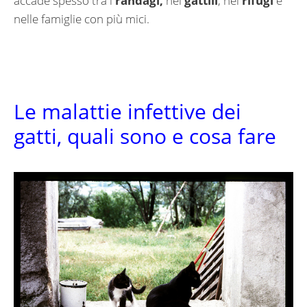
accade spesso tra i
randagi,
nei
gattili
, nei
rifugi
e
nelle famiglie con più mici.
Le malattie infettive dei
gatti, quali sono e cosa fare