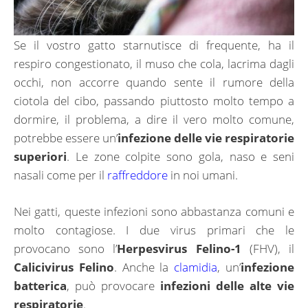
Se il vostro gatto starnutisce di frequente, ha il
respiro congestionato, il muso che cola, lacrima dagli
occhi, non accorre quando sente il rumore della
ciotola del cibo, passando piuttosto molto tempo a
dormire, il problema, a dire il vero molto comune,
potrebbe essere un’
infezione delle vie respiratorie
superiori
. Le zone colpite sono gola, naso e seni
nasali come per il
raffreddore
in noi umani.
Nei gatti, queste infezioni sono abbastanza comuni e
molto contagiose. I due virus primari che le
provocano sono l’
Herpesvirus Felino-1
(FHV), il
Calicivirus Felino
. Anche la
clamidia
, un’
infezione
batterica
, può provocare
infezioni delle alte vie
respiratorie
.