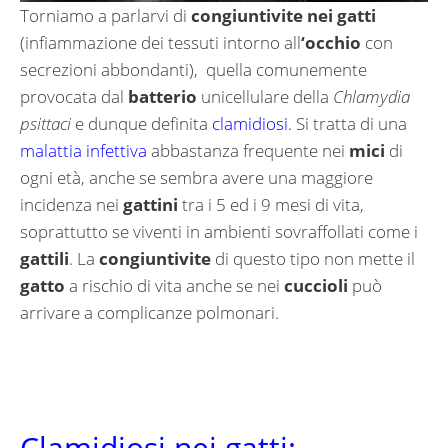
Torniamo a parlarvi di
congiuntivite nei gatti
(infiammazione dei tessuti intorno all
‘occhio
con
secrezioni abbondanti), quella comunemente
provocata dal
batterio
unicellulare della
Chlamydia
psittaci
e dunque definita
clamidiosi.
Si tratta di una
malattia infettiva
abbastanza frequente nei
mici
di
ogni età, anche se sembra avere una maggiore
incidenza nei
gattini
tra i 5 ed i 9 mesi di vita,
soprattutto se viventi in ambienti sovraffollati come i
gattili
. La
congiuntivite
di questo tipo non mette il
gatto
a rischio di vita anche se nei
cuccioli
può
arrivare a complicanze polmonari.
Clamidiosi nei gatti: