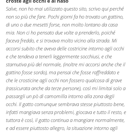
croste agli occhi e al naso
Salve, non ho mai utilizzato questo sito, scrivo qui perché
non so più che fare. Pochi giorni fa ho trovato un gattino,
di uno o due mesetti forse, non molto lontano da casa
mia. Non ci ho pensato due volte a prenderlo, poiché
faceva freddo, e si trovava molto vicino alla strada. Mi
accorsi subito che aveva delle costricine intorno agli occhi
e che tendeva a tenerli leggermente socchiusi, e che
starnutiva più del normale, (inoltre mi accorsi anche che il
gattino fosse sordo), ma pensai che fosse raffreddato e
che le crosticine agli occhi non fossero qualcosa di grave
(rassicurata anche da terze persone), così mi limitai solo a
passargli un pò di camomilla intorno alla zona degli
occhi. Il gatto comunque sembrava stesse piuttosto bene,
infatti mangiava senza problemi, giocava e tutto il resto, e
tuttora è così, il gatto continua a mangiare normalmente,
e ad essere piuttosto allegro, la situazione intorno agli