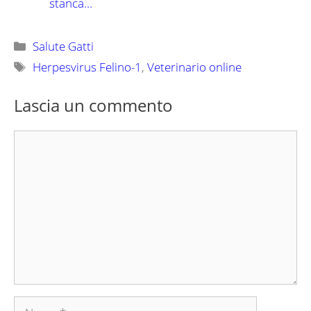
stanca…
Categorie
Salute Gatti
Tag
Herpesvirus Felino-1
,
Veterinario online
Lascia un commento
Commento
Nome