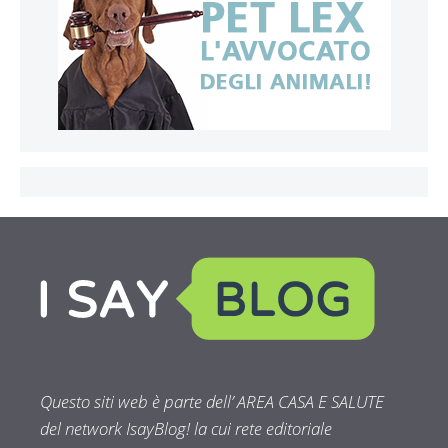
Questo siti web è parte dell’ AREA CASA E SALUTE
del network IsayBlog! la cui rete editoriale