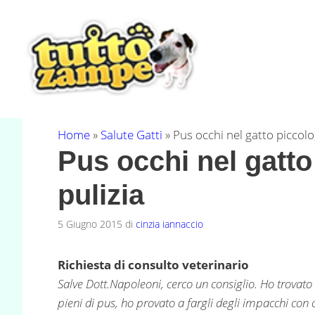
Vai
al
contenuto
Home
»
Salute Gatti
»
Pus occhi nel gatto piccolo,
Pus occhi nel gatto 
pulizia
5 Giugno 2015
di
cinzia iannaccio
Richiesta di consulto veterinario
Salve Dott.Napoleoni, cerco un consiglio. Ho trovato un
pieni di pus, ho provato a fargli degli impacchi co