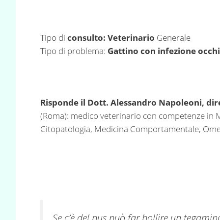
Tipo di
consulto: Veterinario
Generale
Tipo di problema:
Gattino con infezione occhi
Risponde il Dott. Alessandro Napoleoni, dir
(Roma): medico veterinario con competenze in Me
Citopatologia, Medicina Comportamentale, Omeopa
Se c’è del pus può far bollire un tegami