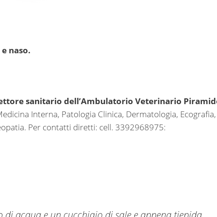
 e naso.
ettore sanitario dell’Ambulatorio Veterinario Piramid
dicina Interna, Patologia Clinica, Dermatologia, Ecografia,
tia. Per contatti diretti: cell. 3392968975:
no di acqua e un cucchiaio di sale e appena tiepida