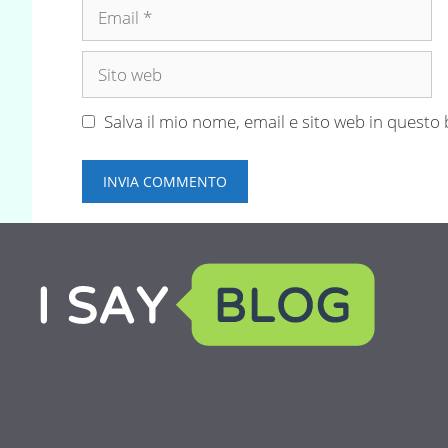
Email
Sito
web
Salva il mio nome, email e sito web in quest