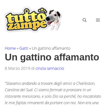
Vai
al
contenuto
ME
Home
»
Gatti
»
Un gattino affamanto
Un gattino affamanto
8 Marzo 2019
di
cinzia iannaccio
“
Stavamo andando a trovare degli amici a Charleston,
Carolina del Sud. Ci siamo fermati a pranzare in un
ristorante messicano, e solo Dio sa perché, ho inscatolato
le mie fajitas rimanenti da portare con noi. Non era una