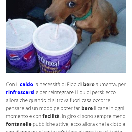
Con il
caldo
la necessità di Fido di
bere
aumenta, per
rinfrescarsi
e per reintegrare i liquidi persi: ecco
allora che quando ci si trova fuori casa occorre
pensare ad un modo pe poter far
bere
il cane in ogni
momento e con
facilità
. In giro ci sono sempre meno
fontanelle
pubbliche attive, ecco allora che la ciotola
con dispenser diventa un’ottima alternativa: si tratta