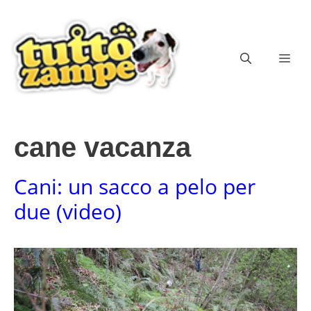
Vai
al
contenuto
ME
cane vacanza
Cani: un sacco a pelo per
due (video)