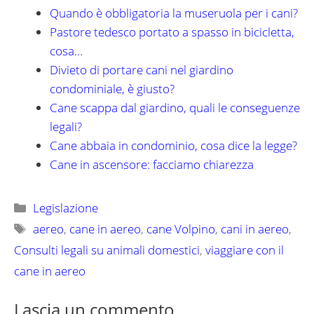
Quando è obbligatoria la museruola per i cani?
Pastore tedesco portato a spasso in bicicletta,
cosa…
Divieto di portare cani nel giardino
condominiale, è giusto?
Cane scappa dal giardino, quali le conseguenze
legali?
Cane abbaia in condominio, cosa dice la legge?
Cane in ascensore: facciamo chiarezza
Categorie
Legislazione
Tag
aereo
,
cane in aereo
,
cane Volpino
,
cani in aereo
,
Consulti legali su animali domestici
,
viaggiare con il
cane in aereo
Lascia un commento