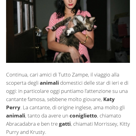
Continua, cari amici di Tutto Zampe, il viaggio alla
scoperta degli
animali
domestici delle star di ieri e di
oggi: in particolare oggi puntiamo l’attenzione su una
cantante famosa, sebbene molto giovane,
Katy
Perry
. La cantante, di origine inglese, ama molto gli
animali
, tanto da avere un
coniglietto
, chiamato
Abracadabra e ben tre
gatti
, chiamati Morrissey, Kitty
Purry and Krusty.