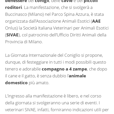
benessere
dei
conigli
, delle
cavie
e dei
piccoli
roditori
. La manifestazione, che si svolgerà a
Buccinasco (Milano) nel Parco Spina Azzura, è stata
organizzata dall’Associazione Animali Esotici (
AAE
Onlus) la Società Italiana Veterinari per Animali Esotici
(
SIVAE
), col patrocinio dell’Ufficio Diritti Animali della
Provincia di Milano.
La Giornata Internazionale del Coniglio si propone,
dunque, di festeggiare in tutti i modi possibili questo
tenero e adorabile
compagno a 4 zampe
, che dopo
il cane e il gatto, è senza dubbio l’
animale
domestico
più amato.
L’ingresso alla manifestazione è libero, e nel corso
della giornata si svolgeranno una serie di eventi. I
veterinari SIVAE, infatti, forniranno indicazioni utili per