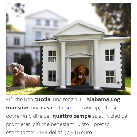
Più che una
cuccia
, una reggia. E’ l’
Alabama dog
mansion
, una
casa
di
lusso
per cani vip, o forse
dovremmo dire per
quattro zampe
agiati, viziati da
proprietari più che benestanti, visto il prezzo
esorbitante: 3494 dollari (2.916 euro).