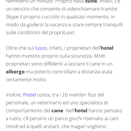
nemmeno un minuto.
Proprio nella
suite
, infatti, c’è
un servizio che consente di videochiamare tramite
Skype il proprio cucciolo in qualsiasi momento, in
modo da godersi la vacanza e stare sempre tranquilli
sulle condizioni del proprio
pet
.
Oltre che sul
lusso
, infatti, i proprietari dell’
hotel
hanno investito proprio sulla sicurezza. Molti
proprietari sono diffidenti a lasciare il cane in un
albergo
ma poterlo controllare a distanza aiuta
certamente molto.
Inoltre, l
‘hotel
conta, tra i 26 membri fissi del
personale, un veterinario ed uno specialista di
comportamento del
cane
. Nell’
hotel
hanno pensato
a tutto, c’è persino un parco giochi riservato ai cani
timidi ed a quelli anziani, che magari vogliono