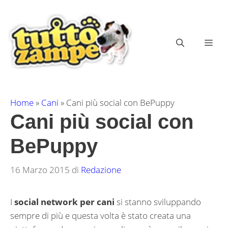
Vai
al
contenuto
ME
Home
»
Cani
»
Cani più social con BePuppy
Cani più social con
BePuppy
16 Marzo 2015
di
Redazione
I
social network per cani
si stanno sviluppando
sempre di più e questa volta è stato creata una