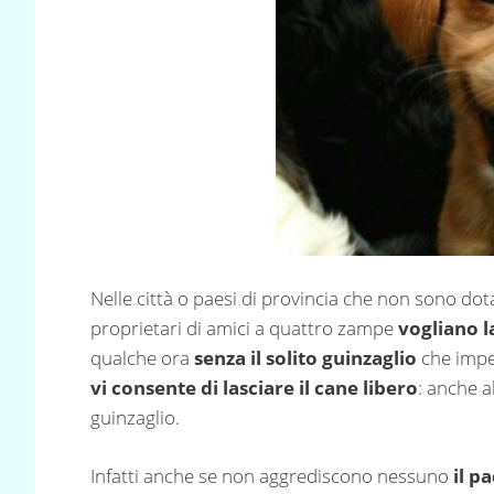
Nelle città o paesi di provincia che non sono do
proprietari di amici a quattro zampe
vogliano l
qualche ora
senza il solito guinzaglio
che impe
vi consente di lasciare il cane libero
: anche a
guinzaglio.
Infatti anche se non aggrediscono nessuno
il p