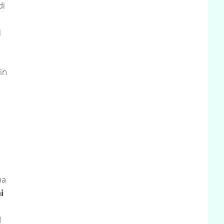
di
i
in
ha
i
d