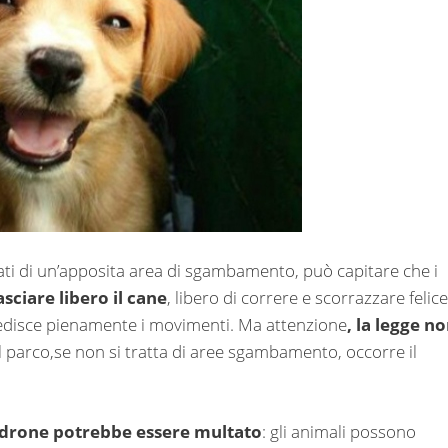
tati di un’apposita area di sgambamento, può capitare che i
asciare libero il cane
, libero di correre e scorrazzare felice
disce pienamente i movimenti. Ma attenzione
, la legge n
l parco,se non si tratta di aree sgambamento, occorre il
adrone potrebbe essere multato
: gli animali possono