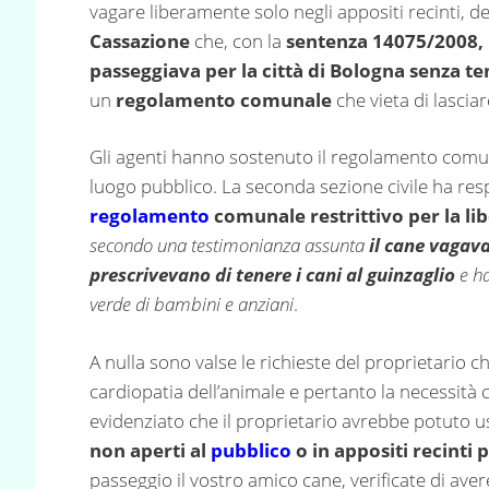
vagare liberamente solo negli appositi recinti, 
Cassazione
che, con la
sentenza 14075/2008,
passeggiava per la città di Bologna senza te
un
regolamento comunale
che vieta di lascia
Gli agenti hanno sostenuto il regolamento comunal
luogo pubblico. La seconda sezione civile ha res
regolamento
comunale restrittivo per la li
secondo una testimonianza assunta
il cane vagav
prescrivevano di tenere i cani al guinzaglio
e ha
verde di bambini e anziani
.
A nulla sono valse le richieste del proprietario c
cardiopatia dell’animale e pertanto la necessità 
evidenziato che il proprietario avrebbe potuto us
non aperti al
pubblico
o in appositi recinti 
passeggio il vostro amico cane, verificate di aver