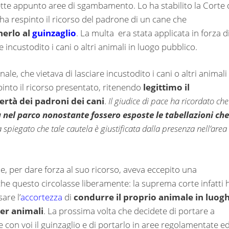
dette appunto aree di sgambamento. Lo ha stabilito la Corte 
ha respinto il ricorso del padrone di un cane che
nerlo al
guinzaglio
. La multa era stata applicata in forza d
re incustodito i cani o altri animali in luogo pubblico.
e, che vietava di lasciare incustodito i cani o altri animali 
pinto il ricorso presentato, ritenendo
legittimo il
bertà dei padroni dei cani
.
Il giudice di pace ha ricordato che
a nel parco nonostante fossero esposte le tabellazioni che
 spiegato che tale cautela è giustificata dalla presenza nell’area
he, per dare forza al suo ricorso, aveva eccepito una
che questo circolasse liberamente: la suprema corte infatti 
are l’
accortezza
di
condurre il proprio animale in luogh
per animali
. La prossima volta che decidete di portare a
e con voi il guinzaglio e di portarlo in aree regolamentate e