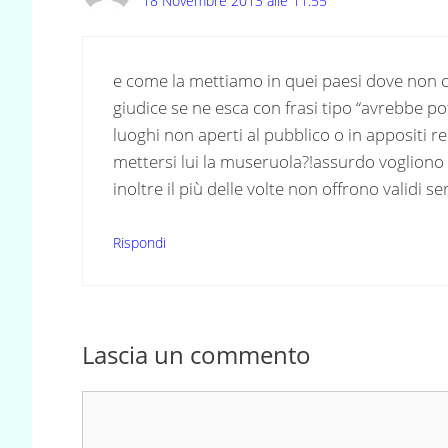
18 Novembre 2013 alle 11:55
e come la mettiamo in quei paesi dove non c è
giudice se ne esca con frasi tipo “avrebbe po
luoghi non aperti al pubblico o in appositi re
mettersi lui la museruola?!assurdo vogliono f
inoltre il più delle volte non offrono validi ser
Rispondi
Lascia un commento
Commento