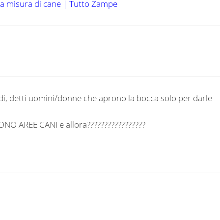
o a misura di cane | Tutto Zampe
edi, detti uomini/donne che aprono la bocca solo per darle
ONO AREE CANI e allora?????????????????