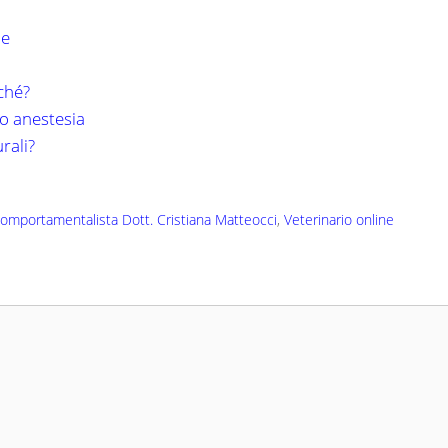
ne
ché?
io anestesia
rali?
comportamentalista Dott. Cristiana Matteocci
,
Veterinario online