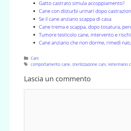
Gatto castrato simula accoppiamento?
Cane con disturbi urinari dopo castrazio
Se il cane anziano scappa di casa
Cane trema e scappa, dopo tosatura, per
Tumore testicolo cane, intervento e risch
Cane anziano che non dorme, rimedi natu
Categorie
Cani
Tag
comportamento cane
,
sterilizzazione cani
,
Veterinario 
Lascia un commento
Commento