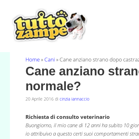
Vai
al
contenuto
Home
»
Cani
»
Cane anziano strano dopo castra
Cane anziano stran
normale?
20 Aprile 2016
di
cinzia iannaccio
Richiesta di consulto veterinario
Buongiorno, il mio cane di 12 anni ha subito 10 giorni
io attribuivo a questo certi suoi comportamenti str