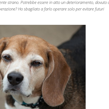
ente strano. Potrebbe essere in atto un deterioramento, dovuto a
operazione? Ho sbagliato a farlo operare solo per evitare futuri