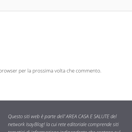
o browser per la prossima volta che commento.
Questo siti web è parte dell’ AREA CASA E SALUTE del
network IsayBlog! la cui rete editoriale comprende siti