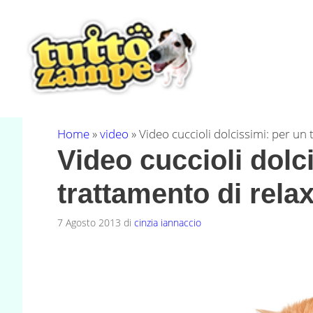
Vai
al
contenuto
Home
»
video
»
Video cuccioli dolcissimi: per un
Video cuccioli dolc
trattamento di rela
7 Agosto 2013
di
cinzia iannaccio