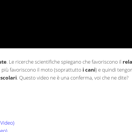
ute
. Le ricerche scientifiche spiegano che favoriscono il
rel
In più favoriscono il moto (soprattutto
i cani
) e quindi tengo
scolari
. Questo video ne è una conferma, voi che ne dite?
(Video)
deo)