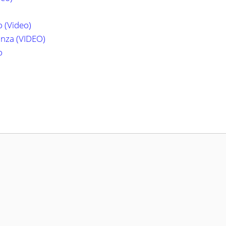
o (Video)
anza (VIDEO)
o