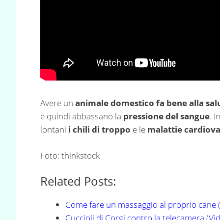
Avere un
animale domestico fa bene alla sal
e quindi abbassano la
pressione del sangue
. 
lontani
i chili di troppo
e le
malattie cardiova
Foto: thinkstock
Related Posts:
Come fare un massaggio al proprio cane 
Cuccioli di Corgi contro la telecamera (Vi