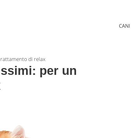
CANI
 trattamento di relax
issimi: per un
x