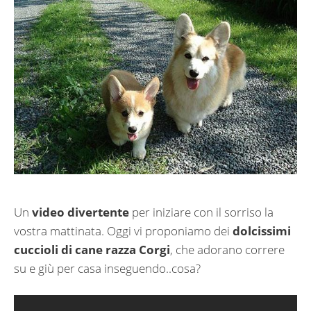
Un
video divertente
per iniziare con il sorriso la
vostra mattinata. Oggi vi proponiamo dei
dolcissimi
cuccioli di cane razza Corgi
, che adorano correre
su e giù per casa inseguendo..cosa?