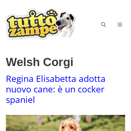
Vai
al
contenuto
ME
Welsh Corgi
Regina Elisabetta adotta
nuovo cane: è un cocker
spaniel