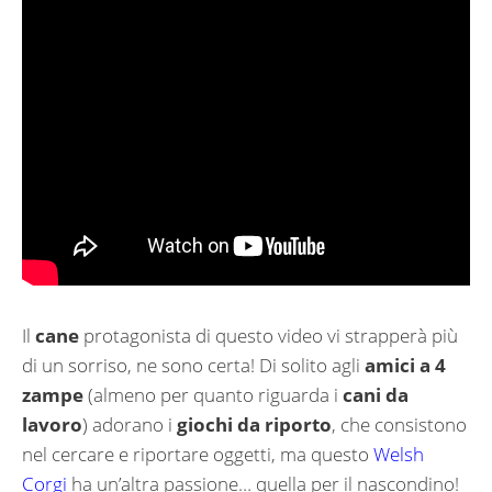
Il
cane
protagonista di questo video vi strapperà più
di un sorriso, ne sono certa! Di solito agli
amici a 4
zampe
(almeno per quanto riguarda i
cani da
lavoro
) adorano i
giochi da riporto
, che consistono
nel cercare e riportare oggetti, ma questo
Welsh
Corgi
ha un’altra passione… quella per il nascondino!