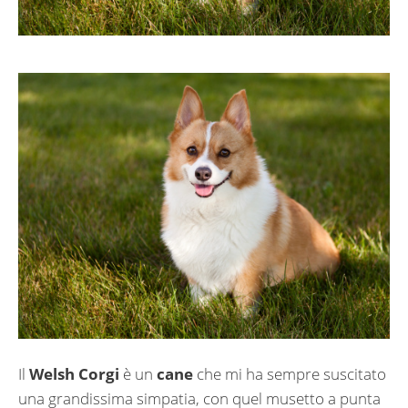
Il
Welsh Corgi
è un
cane
che mi ha sempre suscitato
una grandissima simpatia, con quel musetto a punta