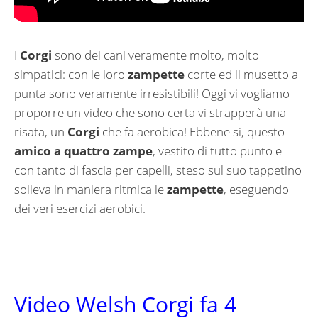
I
Corgi
sono dei cani veramente molto, molto
simpatici: con le loro
zampette
corte ed il musetto a
punta sono veramente irresistibili! Oggi vi vogliamo
proporre un video che sono certa vi strapperà una
risata, un
Corgi
che fa aerobica! Ebbene si, questo
amico a quattro zampe
, vestito di tutto punto e
con tanto di fascia per capelli, steso sul suo tappetino
solleva in maniera ritmica le
zampette
, eseguendo
dei veri esercizi aerobici.
Video Welsh Corgi fa 4