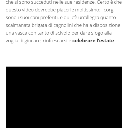
che si sono succeduti nelle sue residenze. Certo è che
questo video dovrebbe piacerle moltissimo: i corgi
sono i suoi cani preferiti, e qui c’è un’allegra quanto
scalmanata brigata di cagnolini che ha a disposizione
una vasca con tanto di scivolo per dare sfogo alla
voglia di giocare, rinfrescarsi e
celebrare l’estate
.