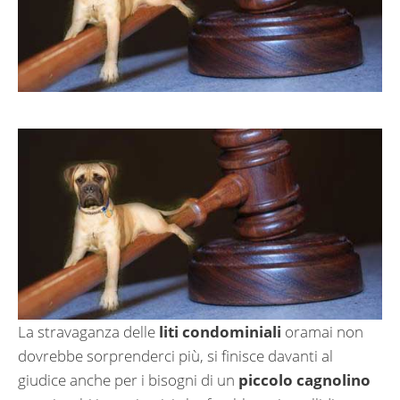
La stravaganza delle
liti condominiali
oramai non
dovrebbe sorprenderci più, si finisce davanti al
giudice anche per i bisogni di un
piccolo cagnolino