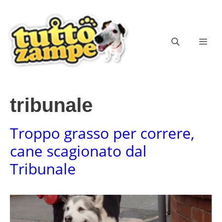
Vai
al
contenuto
ME
tribunale
Troppo grasso per correre,
cane scagionato dal
Tribunale