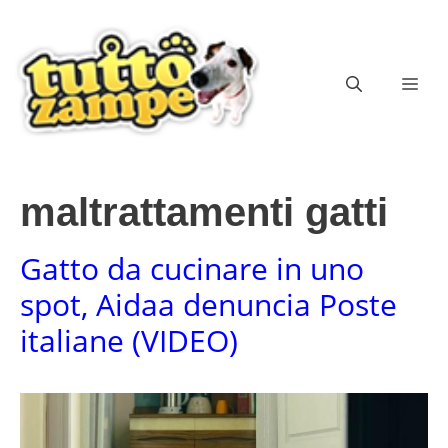
Vai
al
contenuto
ME
maltrattamenti gatti
Gatto da cucinare in uno
spot, Aidaa denuncia Poste
italiane (VIDEO)