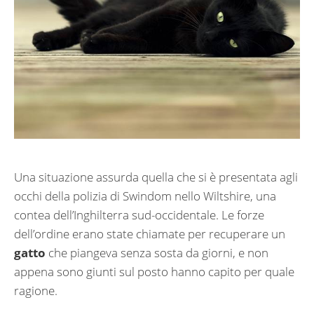
Una situazione assurda quella che si è presentata agli
occhi della polizia di Swindom nello Wiltshire, una
contea dell’Inghilterra sud-occidentale. Le forze
dell’ordine erano state chiamate per recuperare un
gatto
che piangeva senza sosta da giorni, e non
appena sono giunti sul posto hanno capito per quale
ragione.