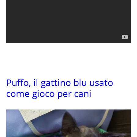
Puffo, il gattino blu usato
come gioco per cani