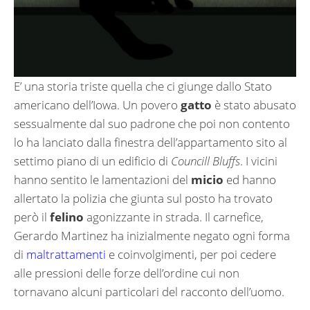
E’ una storia triste quella che ci giunge dallo Stato
americano dell’Iowa. Un povero
gatto
è stato abusato
sessualmente dal suo padrone che poi non contento
lo ha lanciato dalla finestra dell’appartamento sito al
settimo piano di un edificio di
Councill Bluffs
. I vicini
hanno sentito le lamentazioni del
micio
ed hanno
allertato la polizia che giunta sul posto ha trovato
però il
felino
agonizzante in strada. Il carnefice,
Gerardo Martinez ha inizialmente negato ogni forma
di
maltrattamenti
e coinvolgimenti, per poi cedere
alle pressioni delle forze dell’ordine cui non
tornavano alcuni particolari del racconto dell’uomo.