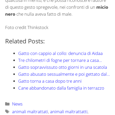
qualcosa in merito, e che possa riconoscere l’autore
di questo gesto spregevole, nei confronti di un
micio
nero
che nulla aveva fatto di male.
Foto credit Thinkstock
Related Posts:
Gatto con cappio al collo: denuncia di Aidaa
Tre chilometri di fogne per tornare a casa...
Gatto sopravvissuto otto giorni in una scatola
Gatto abusato sessualmente e poi gettato dal…
Gatto torna a casa dopo tre anni
Cane abbandonato dalla famiglia in terrazzo
Categorie
News
Tag
animali maltrattati
,
animali maltrattatti
,