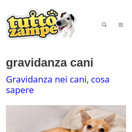
Vai
al
contenuto
ME
gravidanza cani
Gravidanza nei cani, cosa
sapere