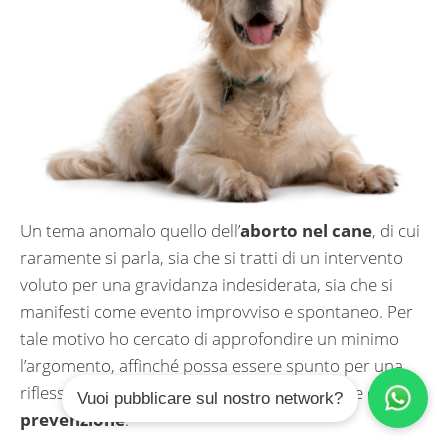
Un tema anomalo quello dell’
aborto nel cane
, di cui
raramente si parla, sia che si tratti di un intervento
voluto per una gravidanza indesiderata, sia che si
manifesti come evento improvviso e spontaneo. Per
tale motivo ho cercato di approfondire un minimo
l’argomento, affinché possa essere spunto per una
riflessione oltre che per attuare alcune forme di
Vuoi pubblicare sul nostro network?
prevenzione
.