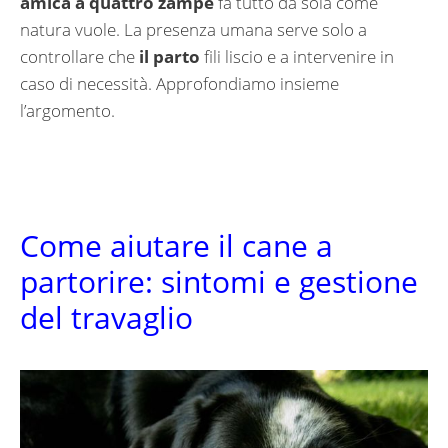
amica a quattro zampe
fa tutto da sola come
natura vuole. La presenza umana serve solo a
controllare che
il parto
fili liscio e a intervenire in
caso di necessità. Approfondiamo insieme
l’argomento.
Come aiutare il cane a
partorire: sintomi e gestione
del travaglio