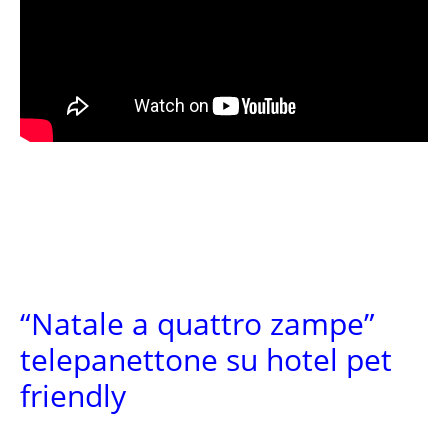
“Natale a quattro zampe”
telepanettone su hotel pet
friendly