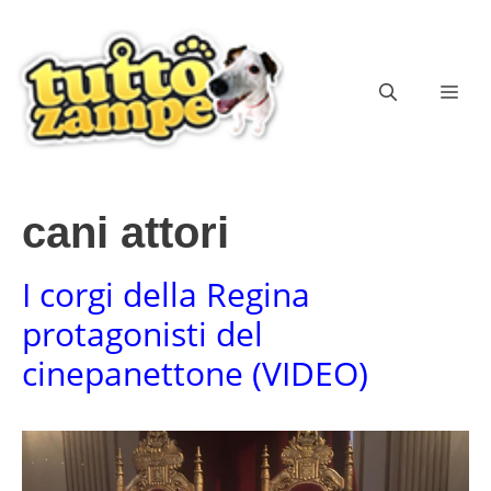
Vai
al
contenuto
ME
cani attori
I corgi della Regina
protagonisti del
cinepanettone (VIDEO)