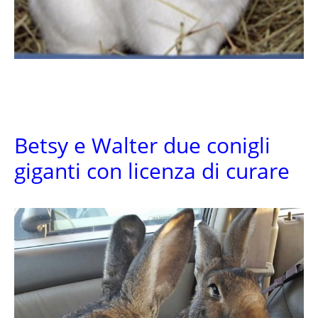
Betsy e Walter due conigli
giganti con licenza di curare