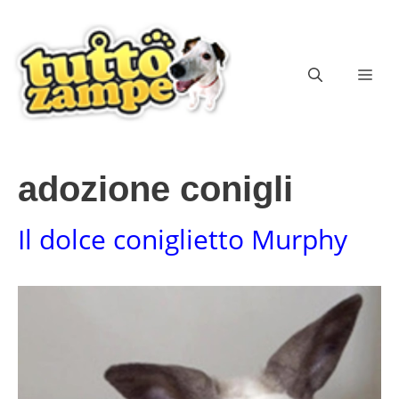
Vai
al
contenuto
ME
adozione conigli
Il dolce coniglietto Murphy