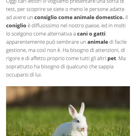
Oggi cari lettori vi vogliamo presentare una sorta di
test, per scoprire se siete o meno le persone adatte
ad avere un
consiglio come animale domestico.
Il
coniglio
è diffusissimo nel nostro paese, ed in molti
lo scelgono come alternativa a
cani o gatti
:
apparentemente può sembrare un
animale
di facile
gestione, ma così non è. Ha bisogno di attenzioni, di
rigore e di affetto proprio come tutti gli altri
pet
. Ma
soprattutto ha bisogno di qualcuno che sappia
occuparsi di lui.