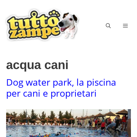
Vai
al
contenuto
ME
acqua cani
Dog water park, la piscina
per cani e proprietari