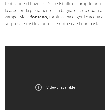
tentazione di bagnarsi è irresistibile e il proprietario
la asseconda pienamente e fa bagnare il suo quattro
zampe. Ma la
fontana,
fornitissima di getti d’acqua a
sorpresa è così invitante che rinfrescarsi non basta…