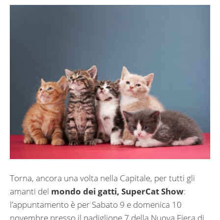
Torna, ancora una volta nella Capitale, per tutti gli
amanti del
mondo dei gatti,
SuperCat Show
:
l’appuntamento è per Sabato 9 e domenica 10
novembre presso il padiglione 7 della Nuova Fiera di