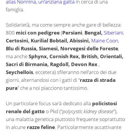
alias Nonnina, un’anziana gatta
in cerca di una
famiglia.
Solidarietà, ma come sempre anche gare di bellezza:
800
mici con pedigree
(
Persiani
,
Bengal,
Siberiani
,
Certosini, Kurilial Bobtail, Abissini,
Maine Coon
,
Blu di Russia, Siamesi, Norvegesi delle Foreste
,
ma anche
Sphynx, Cornish Rex, British, Orientali,
Sacri di Birmania, Ragdoll, Devon Rex
,
Seychellois
, eccetera) sfileranno nell’arco dei due
giorni, alternandosi con i gatti di “
razza di strada
pura
” che a noi piacciono tantissimo.
Un particolare focus sarà dedicato alla
policistosi
renale del gatto
o Pkd (“
polycystic kidney disease
”),
una malattia genetica piuttosto frequente soprattutto
in alcune
razze feline
. Particolarmente accattivante