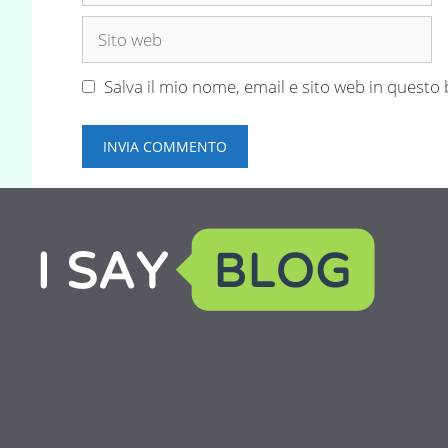
Sito
web
Salva il mio nome, email e sito web in quest