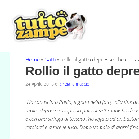
Vai
al
contenuto
Home
»
Gatti
»
Rollio il gatto depresso che cerc
Rollio il gatto dep
24 Aprile 2016
di
cinzia iannaccio
“
Ho conosciuto Rollio, il gatto della foto, alla fine 
molto depresso. Dopo un paio di settimane ho decis
e con una stringa di tessuto l’ho legato ad un baston
rotolarsi e a fare le fusa. Dopo un paio di giorni f