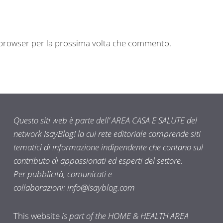
o browser per la prossima volta che commento.
Questo siti web è parte dell’ AREA CASA E SALUTE del
network IsayBlog! la cui rete editoriale comprende siti
tematici di informazione indipendente che contano sul
contributo di appassionati ed esperti del settore.
Per pubblicità, comunicati e
collaborazioni:
info@isayblog.com
This website
is part of the HOME & HEALTH AREA