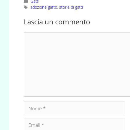
Categorie
Gatti
Tag
adozione gatto
,
storie di gatti
Lascia un commento
Commento
Nome
Email