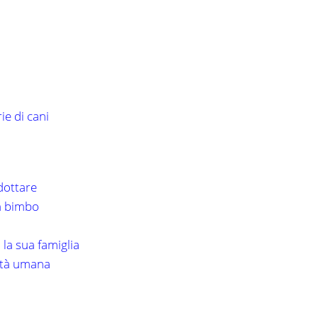
ie di cani
adottare
un bimbo
 la sua famiglia
lità umana