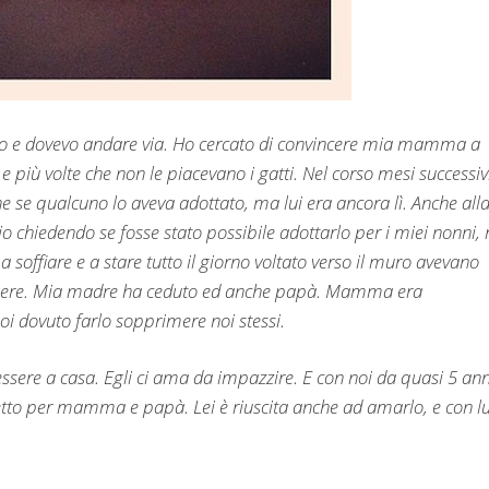
to e dovevo andare via. Ho cercato di convincere mia mamma a
 più volte che non le piacevano i gatti. Nel corso mesi successiv
ne se qualcuno lo aveva adottato, ma lui era ancora lì. Anche all
ugio chiedendo se fosse stato possibile adottarlo per i miei nonni,
 soffiare e a stare tutto il giorno voltato verso il muro avevano
angere. Mia madre ha ceduto ed anche papà. Mamma era
 dovuto farlo sopprimere noi stessi.
essere a casa. Egli ci ama da impazzire. E con noi da quasi 5 ann
ffetto per mamma e papà. Lei è riuscita anche ad amarlo, e con lu