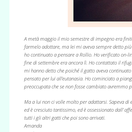
A metà maggio il mio semestre di impegno era fini
farmelo adottare, ma lei mi aveva sempre detto più e
ho continuato a pensare a Rollio. Ho verificato on-li
fine di settembre era ancora lì. Ho contattato il rif
mi hanno detto che poiché il gatto aveva continuato a
pensato per lui all’eutanasia. Ho cominciato a pi
preoccupata che se non fosse cambiato avremmo poi
Ma a lui non ci volle molto per adattarsi. Sapeva di 
ed è cresciuto tantissimo, ed è ossessionato dall’ a
tutti i gli altri gatti che poi sono arrivati.
Amanda