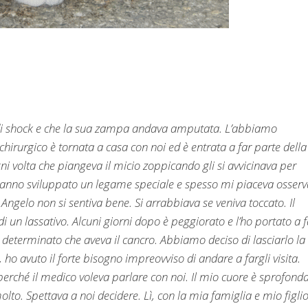
o di shock e che la sua zampa andava amputata. L’abbiamo
hirurgico è tornata a casa con noi ed è entrata a far parte della
ni volta che piangeva il micio zoppicando gli si avvicinava per
anno sviluppato un legame speciale e spesso mi piaceva osserva
gelo non si sentiva bene. Si arrabbiava se veniva toccato. Il
i un lassativo. Alcuni giorni dopo è peggiorato e l’ho portato a 
 determinato che aveva il cancro. Abbiamo deciso di lasciarlo la
 ho avuto il forte bisogno impreovviso di andare a fargli visita.
 perché il medico voleva parlare con noi. Il mio cuore è sprofonda
lto. Spettava a noi decidere. Lì, con la mia famiglia e mio figli