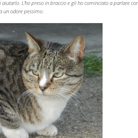
iutarlo. L’ho preso in braccio e gli ho cominciato a parlare co
va un odore pessimo
.