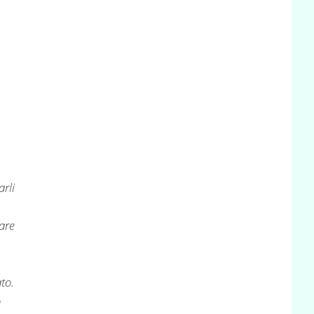
rli
fare
to.
o