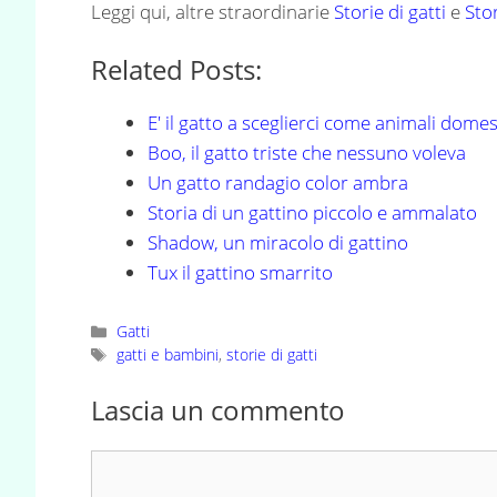
Leggi qui, altre straordinarie
Storie di gatti
e
Stor
Related Posts:
E' il gatto a sceglierci come animali domes
Boo, il gatto triste che nessuno voleva
Un gatto randagio color ambra
Storia di un gattino piccolo e ammalato
Shadow, un miracolo di gattino
Tux il gattino smarrito
Categorie
Gatti
Tag
gatti e bambini
,
storie di gatti
Lascia un commento
Commento