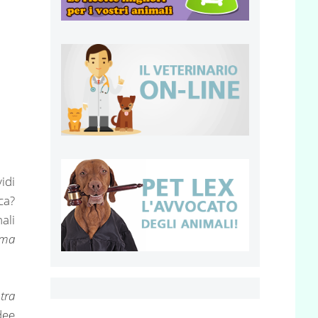
idi
ca?
mali
 ma
tra
dee