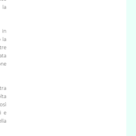
 la
in
 la
tre
ata
one
tra
lta
osì
i e
lla