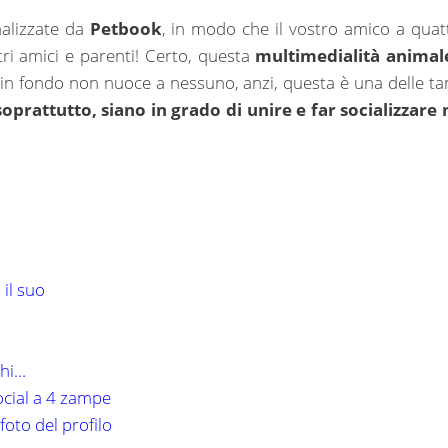
nalizzate da
Petbook
, in modo che il vostro amico a quat
ri amici e parenti! Certo, questa
multimedialità animal
 in fondo non nuoce a nessuno, anzi, questa è una delle ta
soprattutto, siano in grado di unire e far socializzare 
 il suo
chi…
social a 4 zampe
foto del profilo