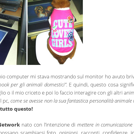
 mio computer mi stava mostrando sul monitor ho avuto briv
book per gli animali domestici”
. E quindi, questo cosa signifi
io o il mio criceto e poi lo faccio interagire con gli altri ani
l pc,
come se avesse non la sua fantastica personalità animale
tutto questo!
Network
nato con l’intenzione di
mettere in comunicazione 
ossano scambiarsi foto, opinioni, racconti, confidenze, i