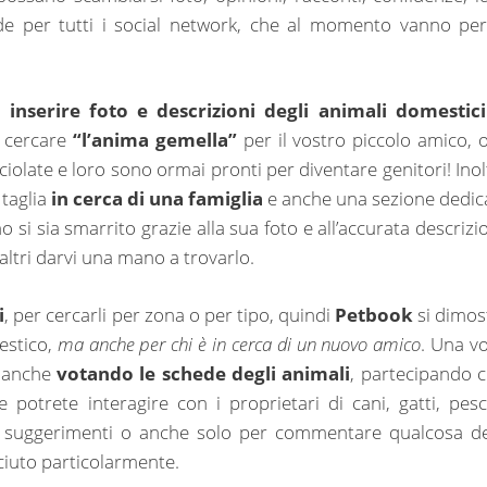
e per tutti i social network, che al momento vanno per
i
inserire foto e descrizioni degli animali domestici
a cercare
“l’anima gemella”
per il vostro piccolo amico, o
cciolate e loro sono ormai pronti per diventare genitori! Inol
 taglia
in cerca di una famiglia
e anche una sezione dedic
ino si sia smarrito grazie alla sua foto e all’accurata descrizi
i altri darvi una mano a trovarlo.
i
, per cercarli per zona o per tipo, quindi
Petbook
si dimos
estico,
ma anche per chi è in cerca di un nuovo amico
. Una vo
, anche
votando le schede degli animali
, partecipando c
 potrete interagire con i proprietari di cani, gatti, pesc
 e suggerimenti o anche solo per commentare qualcosa de
ciuto particolarmente.