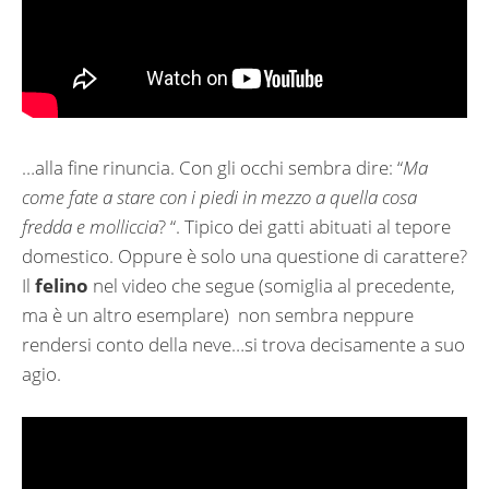
…alla fine rinuncia. Con gli occhi sembra dire: “
Ma
come fate a stare con i piedi in mezzo a quella cosa
fredda e molliccia
? “. Tipico dei gatti abituati al tepore
domestico. Oppure è solo una questione di carattere?
Il
felino
nel video che segue (somiglia al precedente,
ma è un altro esemplare) non sembra neppure
rendersi conto della neve…si trova decisamente a suo
agio.