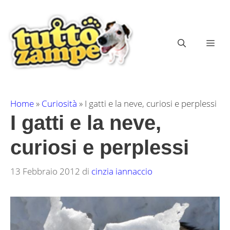
Vai
al
contenuto
ME
Home
»
Curiosità
»
I gatti e la neve, curiosi e perplessi
I gatti e la neve,
curiosi e perplessi
13 Febbraio 2012
di
cinzia iannaccio