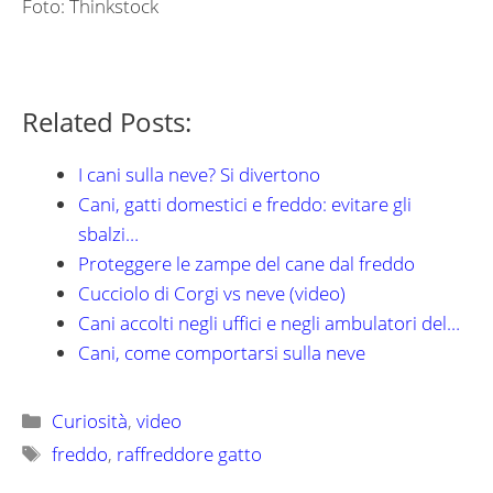
Foto: Thinkstock
Related Posts:
I cani sulla neve? Si divertono
Cani, gatti domestici e freddo: evitare gli
sbalzi…
Proteggere le zampe del cane dal freddo
Cucciolo di Corgi vs neve (video)
Cani accolti negli uffici e negli ambulatori del…
Cani, come comportarsi sulla neve
Categorie
Curiosità
,
video
Tag
freddo
,
raffreddore gatto