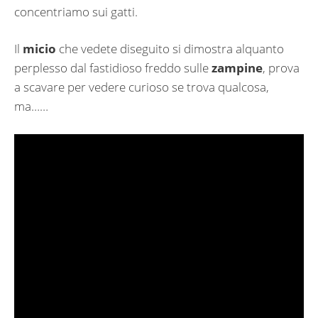
concentriamo sui gatti.
Il
micio
che vedete diseguito si dimostra alquanto
perplesso dal fastidioso freddo sulle
zampine
, prova
a scavare per vedere curioso se trova qualcosa,
ma……