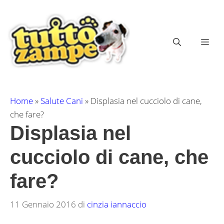
Vai
al
contenuto
ME
Home
»
Salute Cani
»
Displasia nel cucciolo di cane,
che fare?
Displasia nel
cucciolo di cane, che
fare?
11 Gennaio 2016
di
cinzia iannaccio