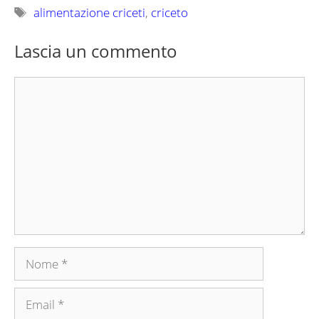
Tag
alimentazione criceti
,
criceto
Lascia un commento
Commento
Nome
Email