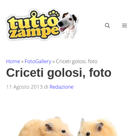
Vai
al
contenuto
ME
Home
»
FotoGallery
»
Criceti golosi, foto
Criceti golosi, foto
11 Agosto 2013
di
Redazione