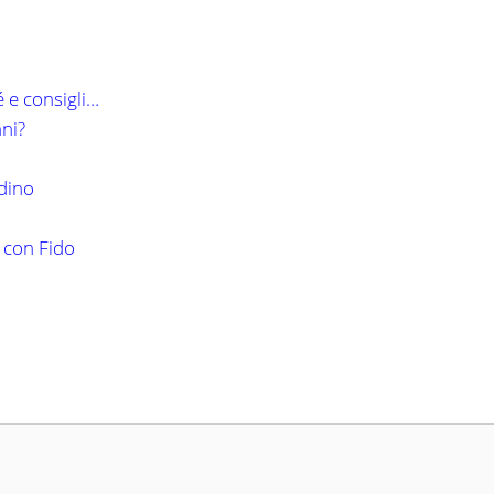
 e consigli…
ni?
rdino
e con Fido