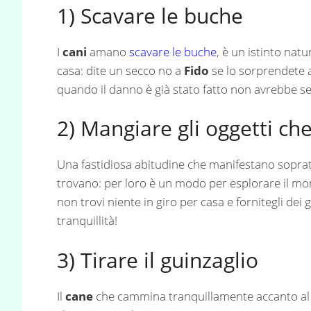
1) Scavare le buche
I
cani
amano
scavare le buche
, è un istinto nat
casa: dite un secco no a
Fido
se lo sorprendete a
quando il danno è già stato fatto non avrebbe s
2) Mangiare gli oggetti ch
Una fastidiosa abitudine che manifestano soprat
trovano: per loro è un modo per esplorare il m
non trovi niente in giro per casa e fornitegli dei
tranquillità!
3) Tirare il guinzaglio
Il
cane
che cammina tranquillamente accanto al p