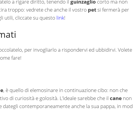
atelo a rigare diritto, tenendo il
guinzaglio
corto ma non
tira troppo: vedrete che anche il vostro
pet
si fermerà per
i utili, cliccate su questo
link
!
mati
ccolatelo, per invogliarlo a rispondervi ed ubbidirvi. Volete
come fare!
ne
, è quello di elemosinare in continuazione cibo: non che
vo di curiosità e golosità. L’ideale sarebbe che il
cane
non
ure dategli contemporaneamente anche la sua pappa, in mo