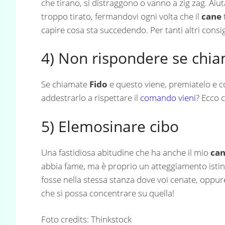
che tirano, si distraggono o vanno a zig zag. Aiut
troppo tirato, fermandovi ogni volta che il
cane
capire cosa sta succedendo. Per tanti altri consigl
4) Non rispondere se chia
Se chiamate
Fido
e questo viene, premiatelo e co
addestrarlo a rispettare il
comando vieni
? Ecco 
5) Elemosinare cibo
Una fastidiosa abitudine che ha anche il mio
ca
abbia fame, ma è proprio un atteggiamento istinti
fosse nella stessa stanza dove voi cenate, opp
che si possa concentrare su quella!
Foto credits: Thinkstock