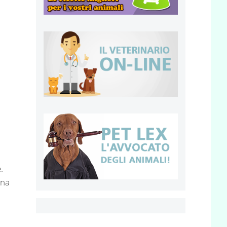
.
una