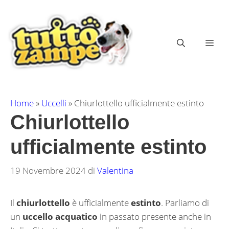
Vai
al
contenuto
ME
Home
»
Uccelli
»
Chiurlottello ufficialmente estinto
Chiurlottello
ufficialmente estinto
19 Novembre 2024
di
Valentina
Il
chiurlottello
è ufficialmente
estinto
. Parliamo di
un
uccello acquatico
in passato presente anche in