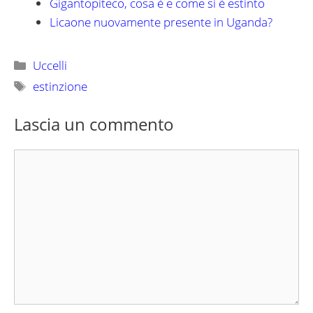
Gigantopiteco, cosa è e come si è estinto
Licaone nuovamente presente in Uganda?
Categorie
Uccelli
Tag
estinzione
Lascia un commento
Commento