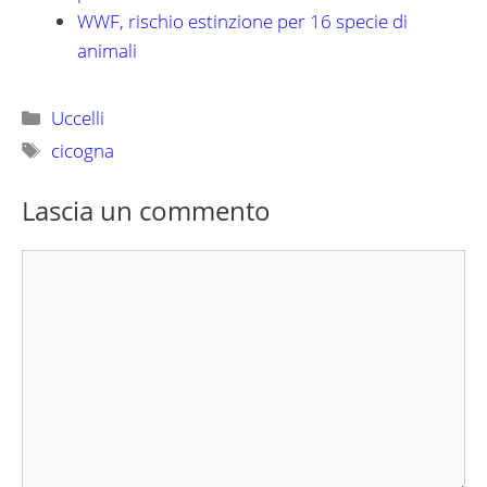
WWF, rischio estinzione per 16 specie di
animali
Categorie
Uccelli
Tag
cicogna
Lascia un commento
Commento