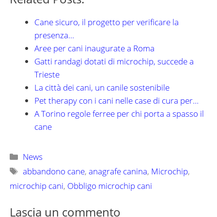
Cane sicuro, il progetto per verificare la
presenza…
Aree per cani inaugurate a Roma
Gatti randagi dotati di microchip, succede a
Trieste
La città dei cani, un canile sostenibile
Pet therapy con i cani nelle case di cura per…
A Torino regole ferree per chi porta a spasso il
cane
Categorie
News
Tag
abbandono cane
,
anagrafe canina
,
Microchip
,
microchip cani
,
Obbligo microchip cani
Lascia un commento