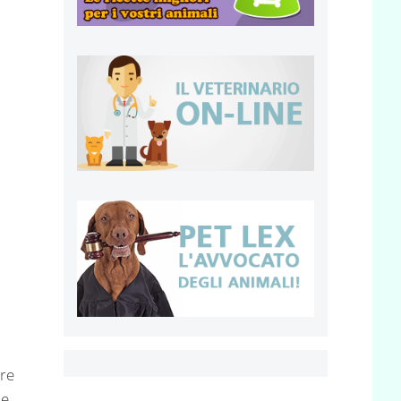
ore
ue