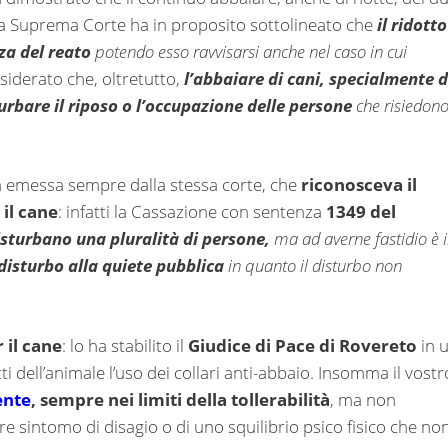
 La Suprema Corte ha in proposito sottolineato che
il ridotto
za del reato
potendo esso ravvisarsi anche nel caso in cui
nsiderato che, oltretutto,
l’abbaiare di cani, specialmente d
urbare il riposo o l’occupazione delle persone
che risiedon
à emessa sempre dalla stessa corte, che
riconosceva il
il cane
: infatti la Cassazione con sentenza
1349 del
disturbano una pluralità di persone,
ma ad averne fastidio è i
 disturbo alla quiete pubblica
in quanto il disturbo non
 il cane
: lo ha stabilito il
Giudice di Pace di Rovereto
in 
ti dell’animale l’uso dei collari anti-abbaio. Insomma il vostr
ente
, sempre nei limiti della tollerabilità
, ma non
e sintomo di disagio o di uno squilibrio psico fisico che no