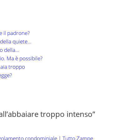
e il padrone?
della quiete…
o della…
io. Ma è possibile?
baia troppo
egge?
all’abbaiare troppo intenso”
egolamento condominiale | Tutto Zampe