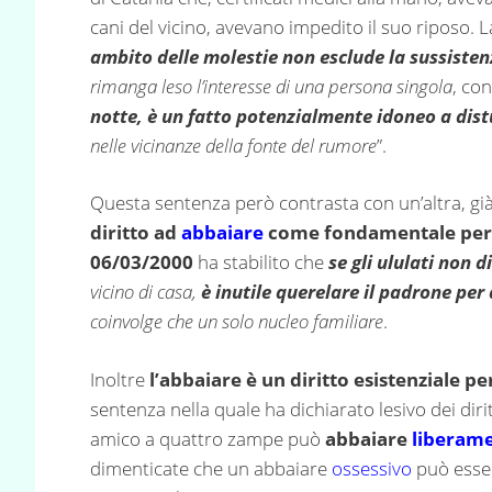
cani del vicino, avevano impedito il suo riposo.
ambito delle molestie non esclude la sussisten
rimanga leso l’interesse di una persona singola
, co
notte, è un fatto potenzialmente idoneo a dist
nelle vicinanze della fonte del rumore
”.
Questa sentenza però contrasta con un’altra, gi
diritto ad
abbaiare
come fondamentale per 
06/03/2000
ha stabilito che
se gli ululati non 
vicino di casa,
è inutile querelare il padrone per
coinvolge che un solo nucleo familiare
.
Inoltre
l’abbaiare è un diritto esistenziale per
sentenza nella quale ha dichiarato lesivo dei dirit
amico a quattro zampe può
abbaiare
liberam
dimenticate che un abbaiare
ossessivo
può esser