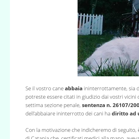
Se il vostro cane
abbaia
ininterrottamente, sia d
potreste essere citati in giudizio dai vostri vici
settima sezione penale,
sentenza n. 26107/20
dell’abbaiare ininterrotto dei cani ha
diritto ad
Con la motivazione che indicheremo di seguito, 
di Catania che, certificati medici alla mano, ave