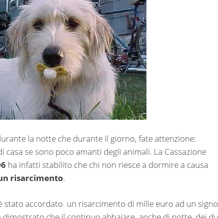
urante la notte che durante il giorno, fate attenzione:
ni di casa se sono poco amanti degli animali. La Cassazione
06
ha infatti stabilito che chi non riesce a dormire a causa
 un risarcimento
.
è stato accordato un risarcimento di mille euro ad un sign
va dimostrato che il continuo abbaiare, anche di notte, dei d