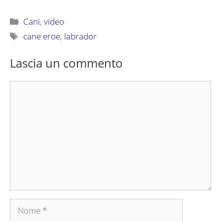
Categorie
Cani
,
video
Tag
cane eroe
,
labrador
Lascia un commento
Commento
Nome