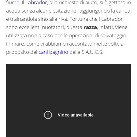
fiume. Il
Labrador
, alla richiesta di aiuto, si è gettato in
acqua senza alcune esitazione raggiungendo la canoa
e trainandola sino alla riva. Fortuna che i Labrador
sono eccellenti nuotatori, questa
razza
, infatti, viene
utilizzata non a caso per le operazioni di salvataggio
in mare, come vi abbiamo raccontato molte volte a
proposito dei
cani bagnino
della S.A.U.C.S.