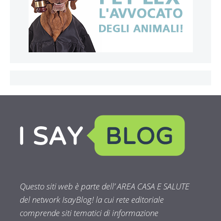
Questo siti web è parte dell’ AREA CASA E SALUTE
del network IsayBlog! la cui rete editoriale
comprende siti tematici di informazione