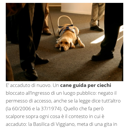
E’ accaduto di nuovo. Un
cane guida per ciechi
bloccato all’ingresso di un luogo pubblico: negato il
permesso di accesso, anche se la legge dice tutt’altro
(la 60/2006 e la 37/1974). Quello che fa però
scalpore sopra ogni cosa è il contesto in cui è
accaduto: la Basilica di Viggiano, meta di una gita in