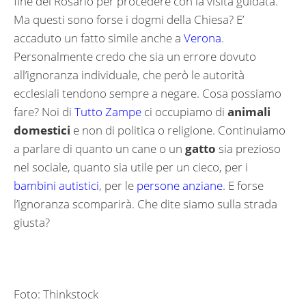
fine del Rosario per procedere con la visita guidata.
Ma questi sono forse i dogmi della Chiesa? E’
accaduto un fatto simile anche a
Verona
.
Personalmente credo che sia un errore dovuto
all’ignoranza individuale, che però le autorità
ecclesiali tendono sempre a negare. Cosa possiamo
fare? Noi di
Tutto Zampe
ci occupiamo di
animali
domestici
e non di politica o religione. Continuiamo
a parlare di quanto un cane o un
gatto
sia prezioso
nel sociale, quanto sia utile per un cieco, per i
bambini autistici
, per le
persone anziane
. E forse
l’ignoranza scomparirà. Che dite siamo sulla strada
giusta?
Foto: Thinkstock