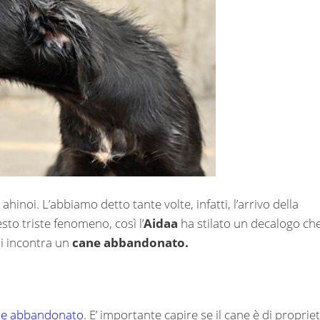
, ahinoi. L’abbiamo detto tante volte, infatti, l’arrivo della
esto triste fenomeno, così l’
Aidaa
ha stilato un decalogo ch
si incontra un
cane abbandonato.
ne abbandonato
. E’ importante capire se il cane è di proprie