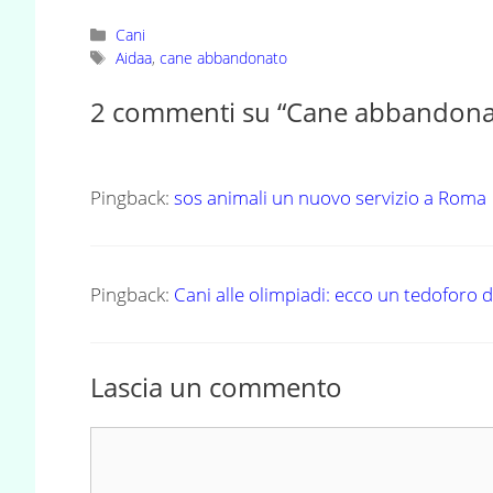
Categorie
Cani
Tag
Aidaa
,
cane abbandonato
2 commenti su “Cane abbandonato,
Pingback:
sos animali un nuovo servizio a Roma
Pingback:
Cani alle olimpiadi: ecco un tedoforo
Lascia un commento
Commento