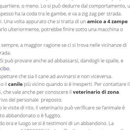
 quartiere, o meno. Lo si può dedurre dal comportamento, 
pesso ha la coda tra le gambe, e va a zig zag per strada.
i. Una volta appurato che si tratta di un
amico a 4 zampe
rlo ulteriormente, potrebbe finire sotto una macchina o
 sempre, a maggior ragione se ci si trova nelle vicinanze di
trada.
. Si può provare anche ad abbassarsi, dandogli le spalle, e
cibo
.
aspettare che sia il cane ad avvinarsi e non viceversa.
 o il
canile
più vicino quando si è inesperti. Per contattare il
, che vale anche per conoscere il
veterinario di zona
.
rivo del personale preposto.
le visite di rito, il veterinario può verificare se l’animale è
ato abbandonato o è fuggito.
ndo ora e luogo se si è testimoni di un abbandono. La