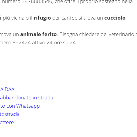
al numero 3478883546, che offre il proprio sostegno nella
i
più vicina o il
rifugio
per cani se si trova un
cucciolo
 trova un
animale ferito
. Bisogna chiedere del veterinario 
numero 892424 attivo 24 ore su 24.
l'AIDAA
abbandonato in strada
foto con Whatsapp
utostrada
lettere