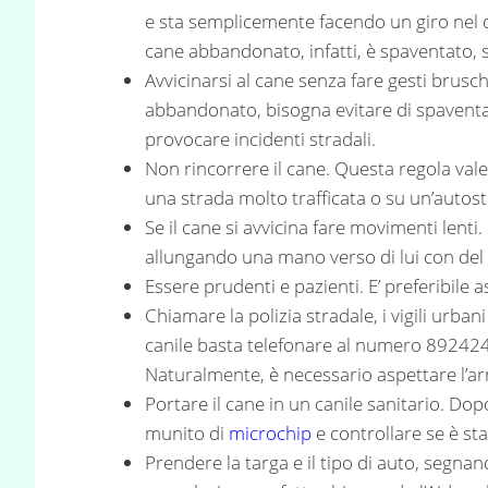
e sta semplicemente facendo un giro nel
cane abbandonato, infatti, è spaventato, s
Avvicinarsi al cane senza fare gesti brusch
abbandonato, bisogna evitare di spaventa
provocare incidenti stradali.
Non rincorrere il cane. Questa regola vale
una strada molto trafficata o su un’autos
Se il cane si avvicina fare movimenti lenti
allungando una mano verso di lui con del
Essere prudenti e pazienti. E’ preferibile 
Chiamare la polizia stradale, i vigili urbani
canile basta telefonare al numero 892424
Naturalmente, è necessario aspettare l’ar
Portare il cane in un canile sanitario. Dopo 
munito di
microchip
e controllare se è st
Prendere la targa e il tipo di auto, segna