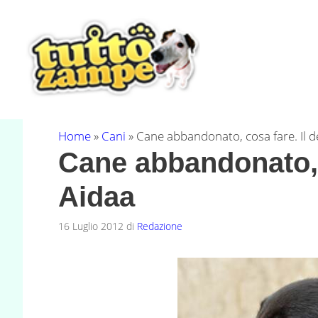
Vai
al
contenuto
Home
»
Cani
»
Cane abbandonato, cosa fare. Il d
Cane abbandonato, c
Aidaa
16 Luglio 2012
di
Redazione