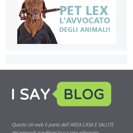
Questo siti web è parte dell’ AREA CASA E SALUTE
del network IsayBlog! la cui rete editoriale