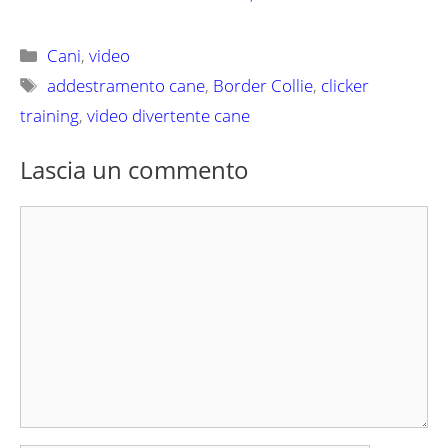
Categorie
Cani
,
video
Tag
addestramento cane
,
Border Collie
,
clicker
training
,
video divertente cane
Lascia un commento
Commento