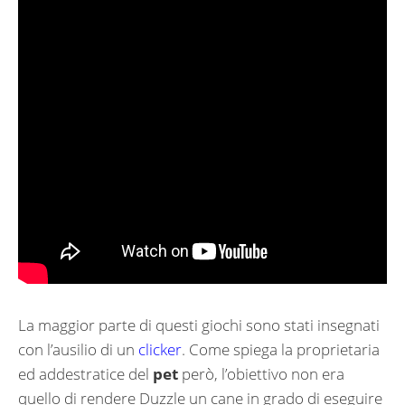
La maggior parte di questi giochi sono stati insegnati
con l’ausilio di un
clicker
. Come spiega la proprietaria
ed addestratice del
pet
però, l’obiettivo non era
quello di rendere Duzzle un cane in grado di eseguire