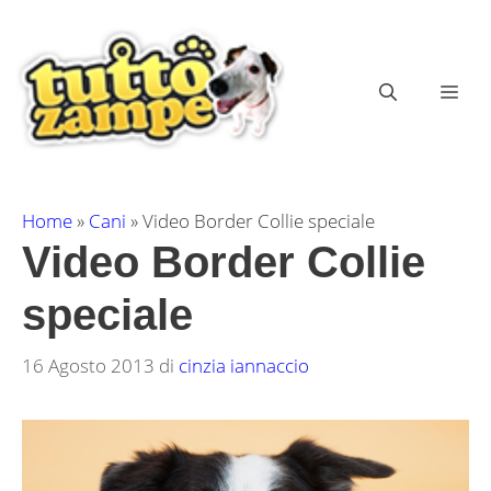
Vai
al
contenuto
ME
Home
»
Cani
»
Video Border Collie speciale
Video Border Collie
speciale
16 Agosto 2013
di
cinzia iannaccio