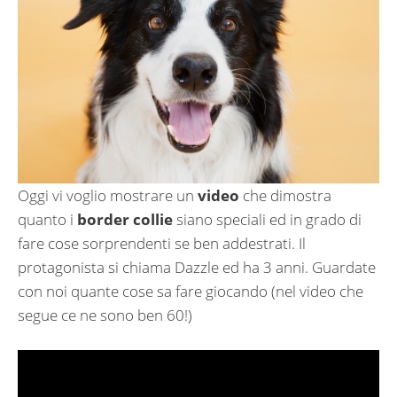
Oggi vi voglio mostrare un
video
che dimostra
quanto i
border collie
siano speciali ed in grado di
fare cose sorprendenti se ben addestrati. Il
protagonista si chiama Dazzle ed ha 3 anni. Guardate
con noi quante cose sa fare giocando (nel video che
segue ce ne sono ben 60!)