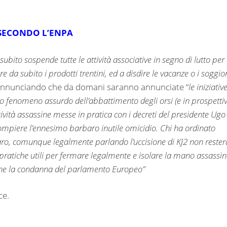
SECONDO L’ENPA
 subito sospende tutte le attività associative in segno di lutto per
re da subito i prodotti trentini, ed a disdire le vacanze o i soggio
annunciando che da domani saranno annunciate “
le iniziativ
to fenomeno assurdo dell’abbattimento degli orsi (e in prospetti
tività assassine messe in pratica con i decreti del presidente Ugo
mpiere l’ennesimo barbaro inutile omicidio. Chi ha ordinato
ro, comunque legalmente parlando l’uccisione di KJ2 non rester
e pratiche utili per fermare legalmente e isolare la mano assassi
nche la condanna del parlamento Europeo”
ce.