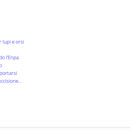
 lupi e orsi
do l’Enpa
no
mportarsi
uccisione…