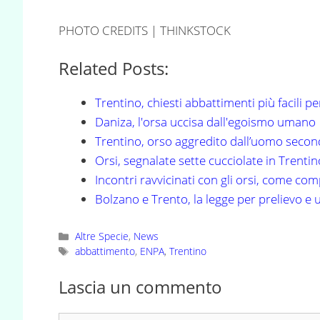
PHOTO CREDITS | THINKSTOCK
Related Posts:
Trentino, chiesti abbattimenti più facili per
Daniza, l'orsa uccisa dall'egoismo umano
Trentino, orso aggredito dall’uomo secon
Orsi, segnalate sette cucciolate in Trenti
Incontri ravvicinati con gli orsi, come co
Bolzano e Trento, la legge per prelievo e 
Categorie
Altre Specie
,
News
Tag
abbattimento
,
ENPA
,
Trentino
Lascia un commento