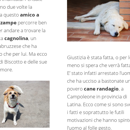
no due volte la
na questo
amico a
 zampe
percorre ben
r andare a trovare la
ta
cagnolina
, un
abruzzese che ha
o che per lui. Ma ecco
Giustizia è stata fatta, o per 
 di Biscotto e delle sue
meno si spera che verrà fatt
amore.
E’ stato infatti arrestato l’u
che ha ucciso a bastonate u
povero
cane randagio
, a
Campoleone in provincia di
Latina. Ecco come si sono svo
i fatti e soprattutto le futili
motivazioni che hanno spint
l’uomo al folle gesto.