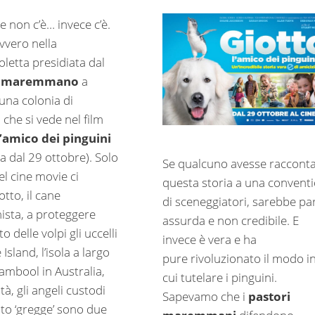
he non c’è… invece c’è.
vvero nella
isoletta presidiata dal
e maremmano
a
 una colonia di
i
che si vede nel film
l’amico dei pinguini
a dal 29 ottobre). Solo
Se qualcuno avesse raccont
el cine movie ci
questa storia a una convent
tto, il cane
di sceneggiatori, sarebbe pa
ista, a proteggere
assurda e non credibile. E
to delle volpi gli uccelli
invece è vera e ha
 Island, l’isola a largo
pure rivoluzionato il modo i
ambool in Australia,
cui tutelare i pinguini.
ltà, gli angeli custodi
Sapevamo che i
pastori
lito ‘gregge’ sono due