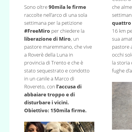
Sono oltre
90mila le firme
che alme
raccolte nell’arco di una sola
settima
settimana per la petizione
quattro
#FreeMiro
per chiedere la
16 km pe
liberazione di Miro
, un
sua ama
pastore maremmano, che vive
pastore 
a Roverè della Luna in
occhi sol
provincia di Trento e che è
la storia
stato sequestrato e condotto
fughe d’
in un canile a Marco di
Rovereto, con
l’accusa di
abbaiare troppo e di
disturbare i vicini.
Obiettivo: 150mila firme.