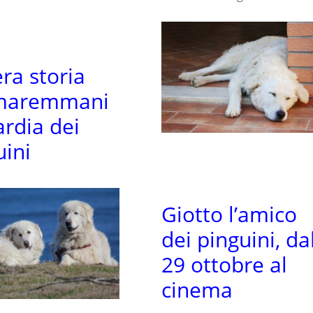
era storia
 maremmani
ardia dei
uini
Giotto l’amico
dei pinguini, da
29 ottobre al
cinema