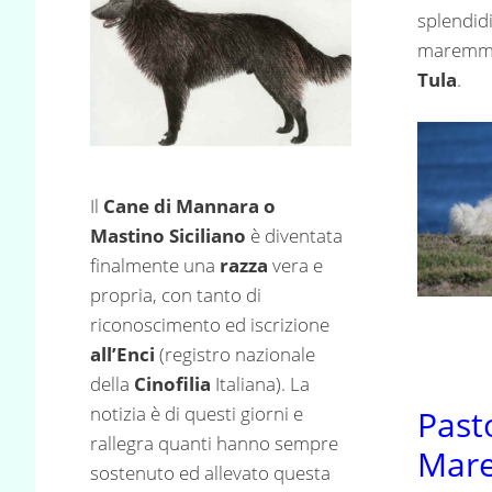
splendid
maremman
Tula
.
Il
Cane di Mannara o
Mastino Siciliano
è diventata
finalmente una
razza
vera e
propria, con tanto di
riconoscimento ed iscrizione
all’Enci
(registro nazionale
della
Cinofilia
Italiana). La
notizia è di questi giorni e
Past
rallegra quanti hanno sempre
Mar
sostenuto ed allevato questa