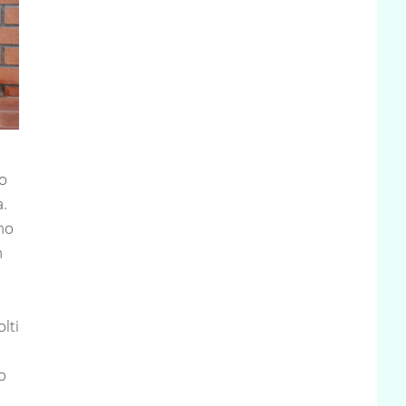
lo
a.
omo
n
lti
o