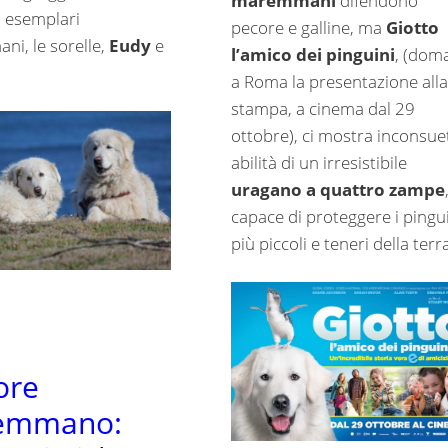
maremmani
difendono
i esemplari
pecore e galline, ma
Giotto
i, le sorelle,
Eudy
e
l’amico dei pinguini
, (dom
a Roma la presentazione alla
stampa, a cinema dal 29
ottobre), ci mostra inconsue
abilità di un irresistibile
uragano a quattro zampe
capace di proteggere i pingu
più piccoli e teneri della terra
ore
emmano: