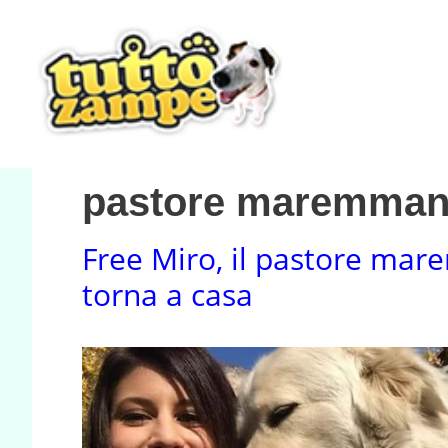
Vai
al
contenuto
pastore maremma
Free Miro, il pastore ma
torna a casa