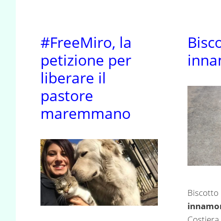
#FreeMiro, la
Bisco
petizione per
inna
liberare il
pastore
maremmano
Biscotto
innamo
Costiera