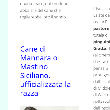
quanto pare, dal continuo
L’isola c
abbaiare del cane che
Esiste da
toglierebbe loro il sonno.
realtà l’
pastor
tutela di
pinguin
Cane di
Giotto, 
(al cinem
Mannara o
che, se n
Mastino
pensa Gio
Siciliano,
protagon
dall’assal
ufficializzata la
di Middle
razza
di Warrn
nella rea
dell’inso