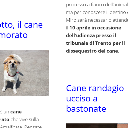
processo a fianco dell’animal
ma per conoscere il destino 
Miro sarà necessario attend
tto, il cane
il
10 aprile in occasione
morato
dell’udienza presso il
tribunale di Trento per il
dissequestro del cane.
Cane randagio
ucciso a
bastonate
 è un
cane
rato
che vive sulla
 Amalfitata. Pensate