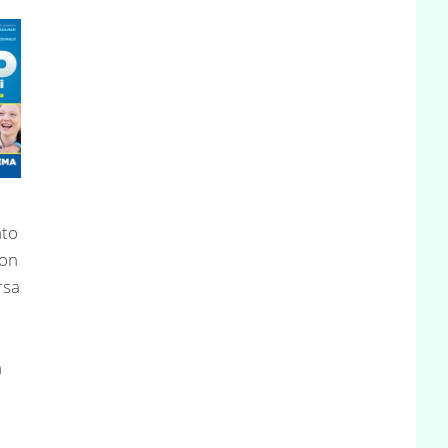
ato
ion
rsa
n