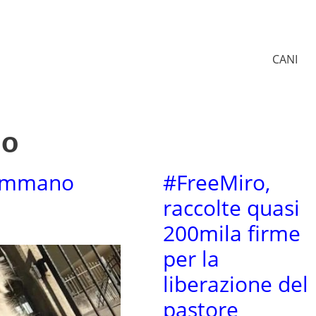
CANI
no
remmano
#FreeMiro,
raccolte quasi
200mila firme
per la
liberazione del
pastore