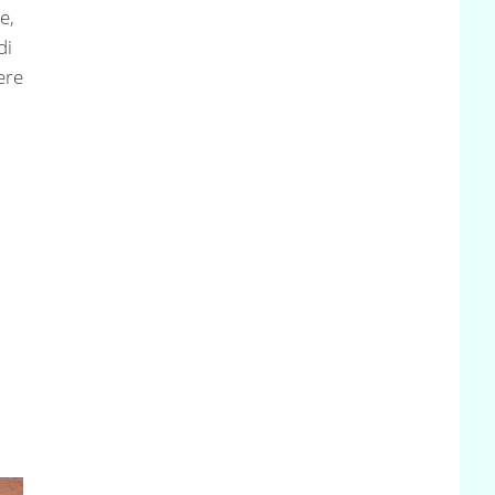
e,
di
ere