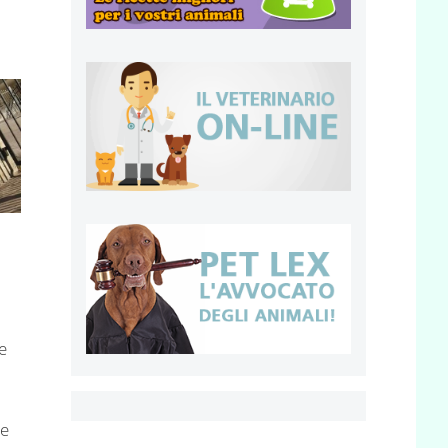
le
he