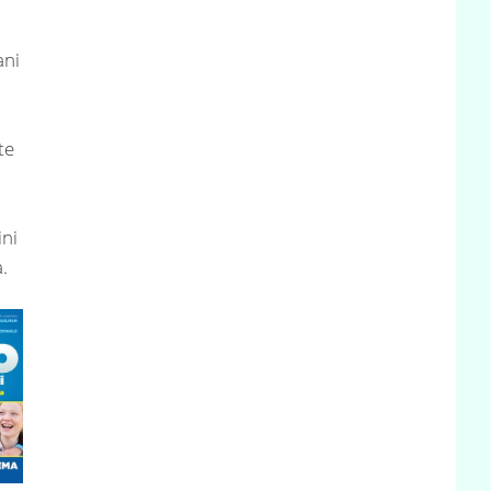
ani
te
,
ini
.