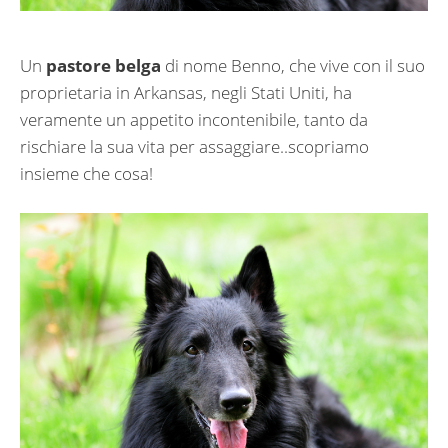
Un
pastore belga
di nome Benno, che vive con il suo
proprietaria in Arkansas, negli Stati Uniti, ha
veramente un appetito incontenibile, tanto da
rischiare la sua vita per assaggiare..scopriamo
insieme che cosa!