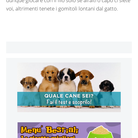
dunque giocare con il filo solo se all’altro capo ci siete
voi, altrimenti tenete i gomitoli lontani dal gatto.