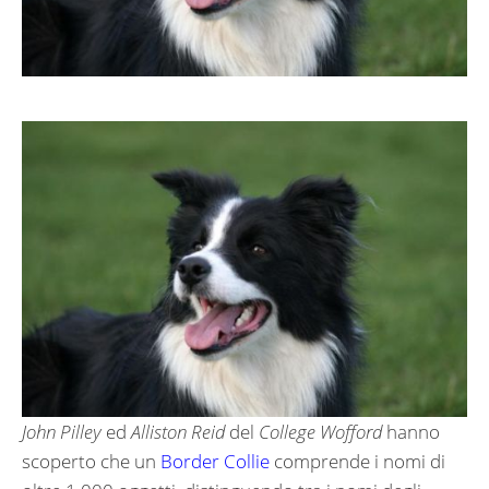
John Pilley
ed
Alliston Reid
del
College Wofford
hanno
scoperto che un
Border Collie
comprende i nomi di