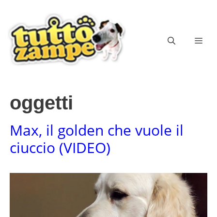
Vai
al
contenuto
ME
oggetti
Max, il golden che vuole il
ciuccio (VIDEO)