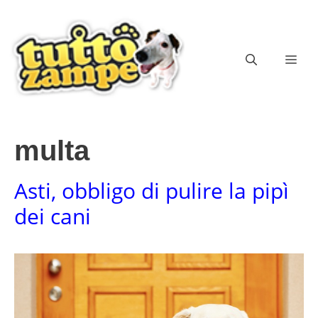
Vai
al
contenuto
ME
multa
Asti, obbligo di pulire la pipì
dei cani