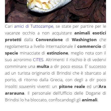
Cari
amici di Tuttozampe
, se state per partire per le
vacanze occhio a non acquistare
animali esotici
protetti
dalla
Convenzione
di
Washington
che
regolamenta a livello internazionale il
commercio
di
specie
minacciate di
estinzione
, meglio nota con il
suo acronimo
CITES
. Altrimenti il rischio è di vedervi
comminare una
multa
a dir poco esosa. E’ successo
ad un turista originario di Brindisi che è sbarcato al
porto, di ritorno dalla Grecia, con degli a dir poco
insoliti
souvenirs
viventi: un
pitone reale
ed un’
Ara
ararauna
. Il personale dell’Ufficio delle Dogane di
Brindisi lo ha bloccato, confiscandogli gli
animali
.