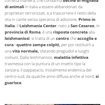
corretta maniera, che condanna
decine di miglialia
di animali
in Italia a essere abbandonati da
proprietari terrorizzati, e a trascorrere il resto della
vita in canile senza speranza di adozione.
Primo in
Italia
, il
Leishmania Center
, nato a
San Cesareo
, in
provincia di Roma
, è una
risposta
concreta
alla
leishmaniosi
: si tratta di un
centro
che
accoglie e
cura
i
quattro zampe colpiti,
per poi restituirli a
una
vita normale,
sfatando pregiudizi e luoghi
comuni. Dalla leishmaniosi,
malattia infettiva
trasmessa con la puntura di un insetto tipo la
zanzara, il pappatacio, inizialmente endemica del
centro-sud; da qualche anno diffusa anche al nord,
si
guarisce
.