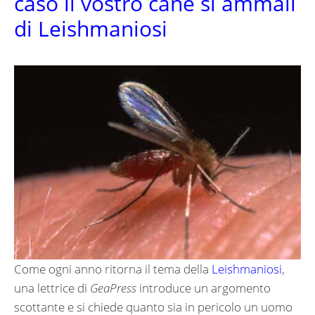
caso il vostro cane si ammali
di Leishmaniosi
Come ogni anno ritorna il tema della
Leishmaniosi
,
una lettrice di
GeaPress
introduce un argomento
scottante e si chiede quanto sia in pericolo un uomo