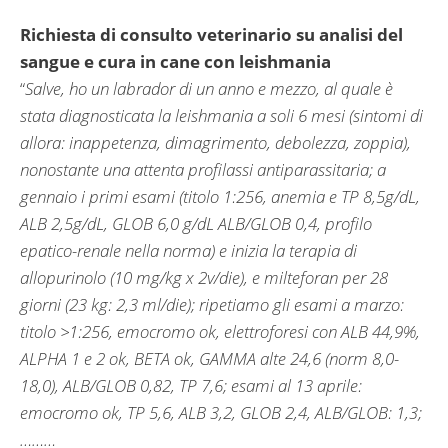
Richiesta di consulto veterinario su analisi del
sangue e cura in cane con leishmania
“
Salve, ho un labrador di un anno e mezzo, al quale è
stata diagnosticata la leishmania a soli 6 mesi (sintomi di
allora: inappetenza, dimagrimento, debolezza, zoppia),
nonostante una attenta profilassi antiparassitaria; a
gennaio i primi esami (titolo 1:256, anemia e TP 8,5g/dL,
ALB 2,5g/dL, GLOB 6,0 g/dL ALB/GLOB 0,4, profilo
epatico-renale nella norma) e inizia la terapia di
allopurinolo (10 mg/kg x 2v/die), e milteforan per 28
giorni (23 kg: 2,3 ml/die); ripetiamo gli esami a marzo:
titolo >1:256, emocromo ok, elettroforesi con ALB 44,9%,
ALPHA 1 e 2 ok, BETA ok, GAMMA alte 24,6 (norm 8,0-
18,0), ALB/GLOB 0,82, TP 7,6; esami al 13 aprile:
emocromo ok, TP 5,6, ALB 3,2, GLOB 2,4, ALB/GLOB: 1,3;
………