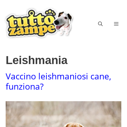
Vai
al
contenuto
ME
Leishmania
Vaccino leishmaniosi cane,
funziona?