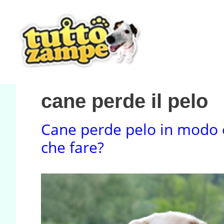
Vai
al
contenuto
cane perde il pelo
Cane perde pelo in modo 
che fare?