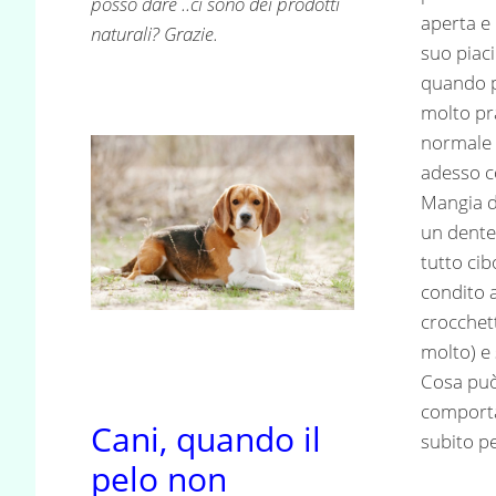
posso dare ..ci sono dei prodotti
aperta e 
naturali? Grazie.
suo piac
quando p
molto pra
normale 
adesso c
Mangia d
un dente
tutto ci
condito a
crocchet
molto) e 
Cosa può
comporta
Cani, quando il
subito pe
pelo non