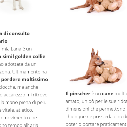
a di consulto
ario
a mia Lana è un
 simil golden collie
no adottata da un
i zona. Ultimamente ha
a
perdere moltissimo
ciocche, ma anche
Il
pinscher
è un
cane
molt
o accarezzo mi ritrovo
amato, un pò per le sue rido
e la mano piena di peli.
dimensioni che permettono 
 vitale, atletico,
chiunque ne possieda uno d
in movimento che
poterlo portare praticament
to tempo all’ aria