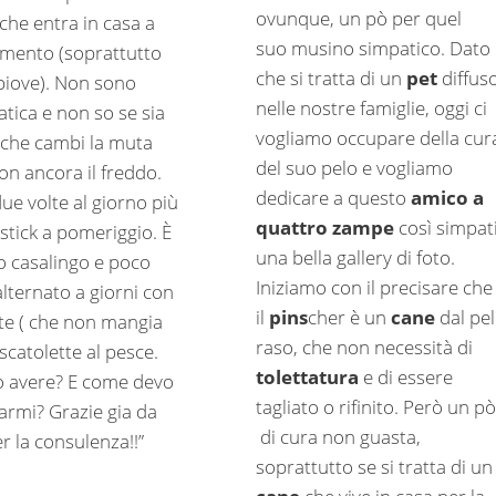
ovunque, un pò per quel
che entra in casa a
suo musino simpatico. Dato
imento (soprattutto
che si tratta di un
pet
diffus
iove). Non sono
nelle nostre famiglie, oggi ci
tica e non so se sia
vogliamo occupare della cur
che cambi la muta
del suo pelo e vogliamo
on ancora il freddo.
dedicare a questo
amico a
ue volte al giorno più
quattro zampe
così simpat
stick a pomeriggio. È
una bella gallery di foto.
bo casalingo e poco
Iniziamo con il precisare che
lternato a giorni con
il
pins
cher è un
cane
dal pe
te ( che non mangia
raso, che non necessità di
scatolette al pesce.
tolettatura
e di essere
 avere? E come devo
tagliato o rifinito. Però un pò
rmi? Grazie gia da
di cura non guasta,
r la consulenza!!”
soprattutto se si tratta di un