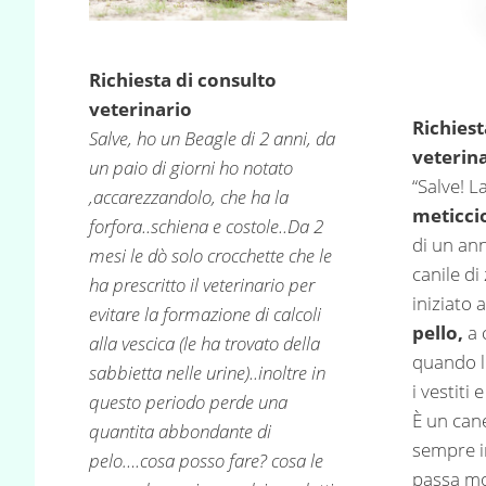
Richiesta di consulto
veterinario
Richiest
Salve, ho un Beagle di 2 anni, da
veterin
un paio di giorni ho notato
“Salve! L
,accarezzandolo, che ha la
meticcio
forfora..schiena e costole..Da 2
di un an
mesi le dò solo crocchette che le
canile d
ha prescritto il veterinario per
iniziato 
evitare la formazione di calcoli
pello,
a 
alla vescica (le ha trovato della
quando l
sabbietta nelle urine)..inoltre in
i vestiti 
questo periodo perde una
È un cane
quantita abbondante di
sempre 
pelo….cosa posso fare? cosa le
passa mol