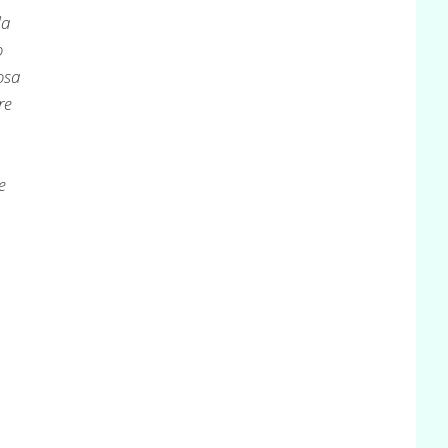
la
o
osa
re
e