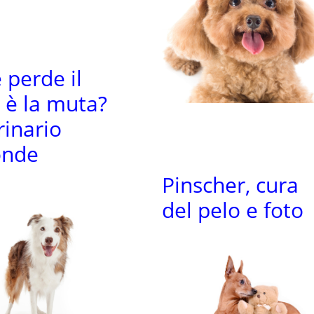
 perde il
, è la muta?
rinario
onde
Pinscher, cura
del pelo e foto