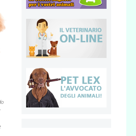
do
a
e