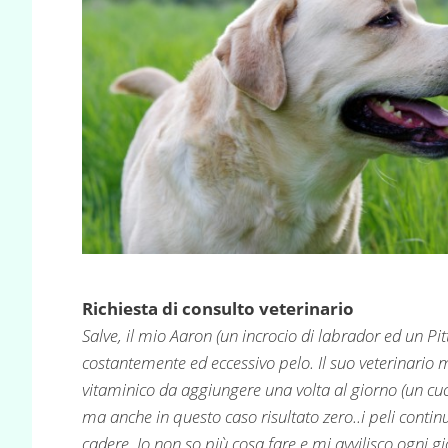
Richiesta di consulto veterinario
Salve, il mio Aaron (un incrocio di labrador ed un Pit
costantemente ed eccessivo pelo. Il suo veterinario m
vitaminico da aggiungere una volta al giorno (un cu
ma anche in questo caso risultato zero..i peli contin
cadere. Io non so più cosa fare e mi avvilisco ogni g