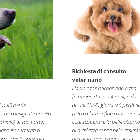
Richiesta di consulto
veterinario
Ho un cane barboncino nano
femmina di circa 4 anni, e da
t Bull) perde
alcuni 15/20 giorni stà perden
i ha consigliato un olio
pelo a chiazze fino a lasciare l
cchiaio) al suo pasto…
cute scoperta e la pelle attorno
uano imperterriti a
alla chiazza senza pelo assum
iorno che lo spazzolo
un colore quasi marrone, la