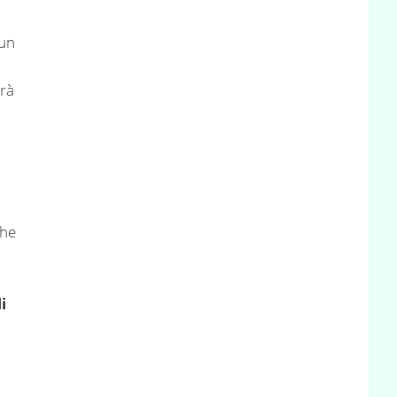
 un
rà
che
i