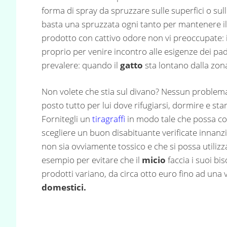
forma di spray da spruzzare sulle superfici o sul
basta una spruzzata ogni tanto per mantenere il g
prodotto con cattivo odore non vi preoccupate:
proprio per venire incontro alle esigenze dei pad
prevalere: quando il
gatto
sta lontano dalla zona 
Non volete che stia sul divano? Nessun problema,
posto tutto per lui dove rifugiarsi, dormire e star
Fornitegli un
tiragraffi
in modo tale che possa co
scegliere un buon disabituante verificate innanz
non sia ovviamente tossico e che si possa utilizza
esempio per evitare che il
micio
faccia i suoi bis
prodotti variano, da circa otto euro fino ad una ve
domestici.