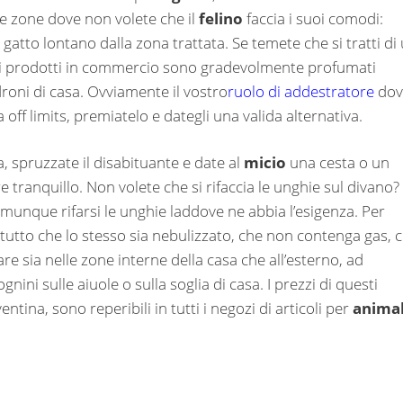
le zone dove non volete che il
felino
faccia i suoi comodi:
atto lontano dalla zona trattata. Se temete che si tratti di
 i prodotti in commercio sono gradevolmente profumati
roni di casa. Ovviamente il vostro
ruolo di addestratore
dov
off limits, premiatelo e dategli una valida alternativa.
 spruzzate il disabituante e date al
micio
una cesta o un
e tranquillo. Non volete che si rifaccia le unghie sul divano?
munque rifarsi le unghie laddove ne abbia l’esigenza. Per
itutto che lo stesso sia nebulizzato, che non contenga gas, 
re sia nelle zone interne della casa che all’esterno, ad
ognini sulle aiuole o sulla soglia di casa. I prezzi di questi
ntina, sono reperibili in tutti i negozi di articoli per
animal