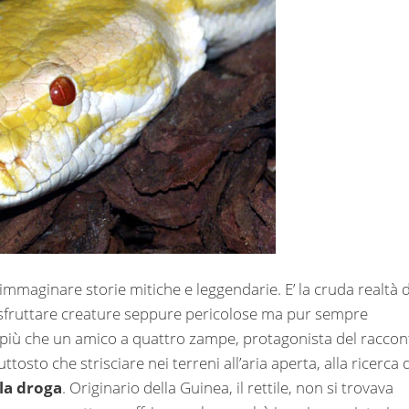
immaginare storie mitiche e leggendarie. E’ la cruda realtà d
 sfruttare creature seppure pericolose ma pur sempre
ta più che un amico a quattro zampe, protagonista del raccon
ttosto che strisciare nei terreni all’aria aperta, alla ricerca 
la droga
. Originario della Guinea, il rettile, non si trovava