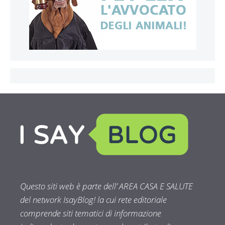
Questo siti web è parte dell’ AREA CASA E SALUTE
del network IsayBlog! la cui rete editoriale
comprende siti tematici di informazione