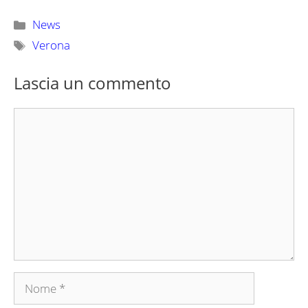
Categorie
News
Tag
Verona
Lascia un commento
Commento
Nome